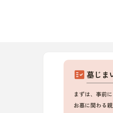
fact_check
墓じま
まずは、事前に
お墓に関わる親