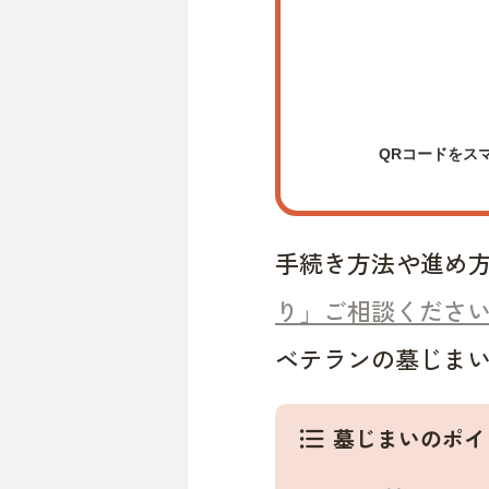
QRコードをス
手続き方法や進め
り」ご相談くださ
ベテランの墓じま
墓じまいのポイ
format_list_bulleted