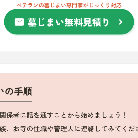
ベテランの墓じまい専門家がじっくり対応
墓じまい無料見積り
mail
chevron_right
いの手順
関係者に話を通すことから始めましょう！
族、お寺の住職や管理人に連絡してみてくだ