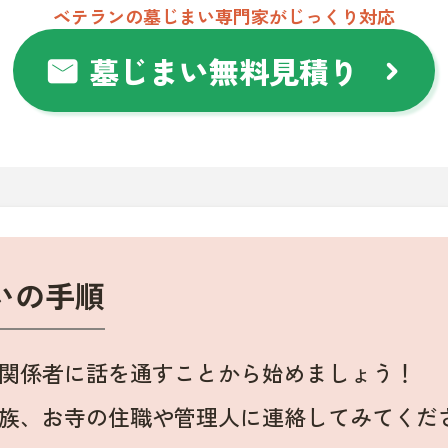
ベテランの墓じまい専門家がじっくり対応
墓じまい無料見積り
mail
chevron_right
いの手順
関係者に話を通すことから始めましょう！
族、お寺の住職や管理人に連絡してみてくだ