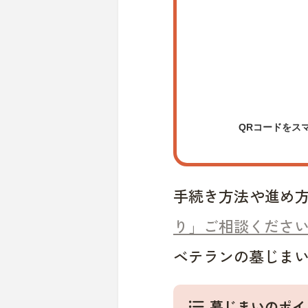
QRコードをス
手続き方法や進め
り」ご相談くださ
ベテランの墓じま
墓じまいのポイ
format_list_bulleted