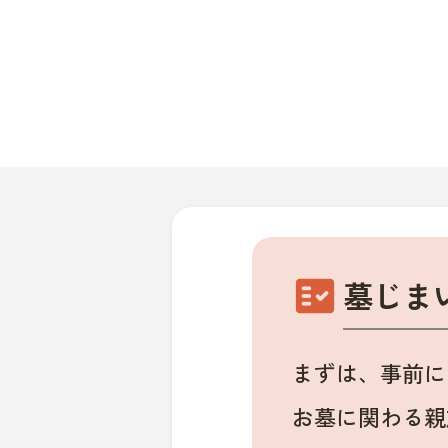
fact_check
墓じま
まずは、事前に
お墓に関わる親