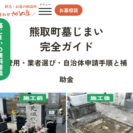
メニュー
お墓相談
合わせてサポート／
墓
熊取町墓じまい
じ
ま
完全ガイド
い
の
無
料
費用・業者選び・自治体申請手順と補
相
談
助金