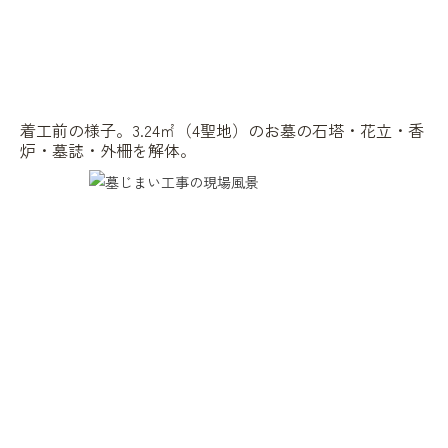
着工前の様子。3.24㎡（4聖地）のお墓の石塔・花立・香
炉・墓誌・外柵を解体。