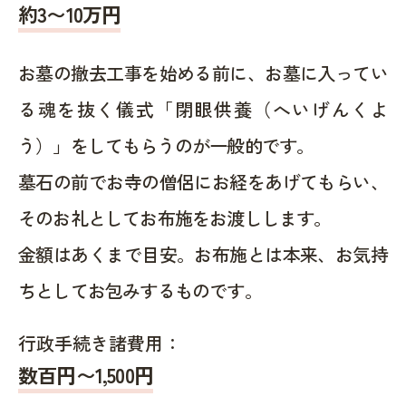
約
3〜10
万円
お墓の撤去工事を始める前に、お墓に入ってい
る魂を抜く儀式「閉眼供養（へいげんくよ
う）」をしてもらうのが一般的です。
墓石の前でお寺の僧侶にお経をあげてもらい、
そのお礼としてお布施をお渡しします。
金額はあくまで目安。お布施とは本来、お気持
ちとしてお包みするものです。
行政手続き諸費用：
数百円〜1,500
円