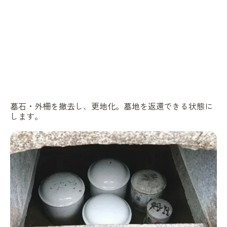
墓石・外柵を撤去し、更地化。墓地を返還できる状態に
します。