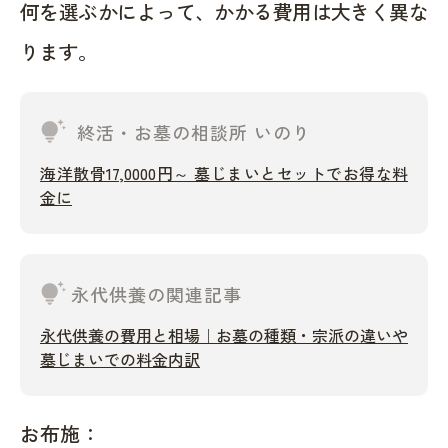
何を選ぶかによって、かかる費用は大きく異な
ります。
tips_and_updates
終活・お墓の相談所 いのり
海洋散骨17,0000円～ 墓じまいとセットでお得な料
金に
tips_and_updates
永代供養の関連記事
永代供養の費用と相場｜お墓の種類・宗派の違いや
墓じまいでの料金内訳
お布施：