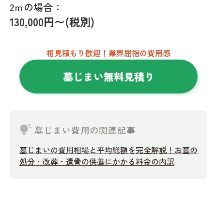
2㎡の場合：
130,000円〜(税別)
相見積もり歓迎！業界屈指の費用感
墓じまい無料見積り
tips_and_updates
墓じまい費用の関連記事
墓じまいの費用相場と平均総額を完全解説！お墓の
処分・改葬・遺骨の供養にかかる料金の内訳