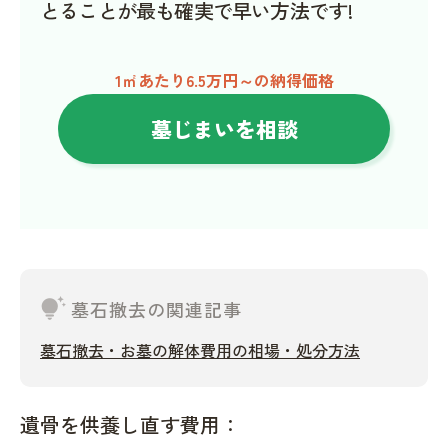
とることが最も確実で早い方法です!
1㎡あたり6.5万円～の納得価格
墓じまいを相談
tips_and_updates
墓石撤去の関連記事
墓石撤去・お墓の解体費用の相場・処分方法
遺骨を供養し直す費用：