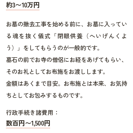
約
3〜10
万円
お墓の撤去工事を始める前に、お墓に入ってい
る魂を抜く儀式「閉眼供養（へいげんくよ
う）」をしてもらうのが一般的です。
墓石の前でお寺の僧侶にお経をあげてもらい、
そのお礼としてお布施をお渡しします。
金額はあくまで目安。お布施とは本来、お気持
ちとしてお包みするものです。
行政手続き諸費用：
数百円〜1,500
円