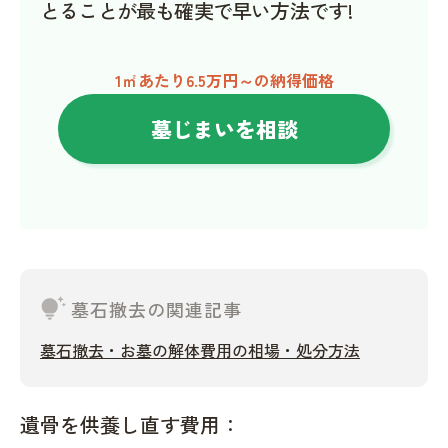
とることが最も確実で早い方法です!
1㎡あたり6.5万円～の納得価格
墓じまいを相談
tips_and_updates
墓石撤去の関連記事
墓石撤去・お墓の解体費用の相場・処分方法
遺骨を供養し直す費用：