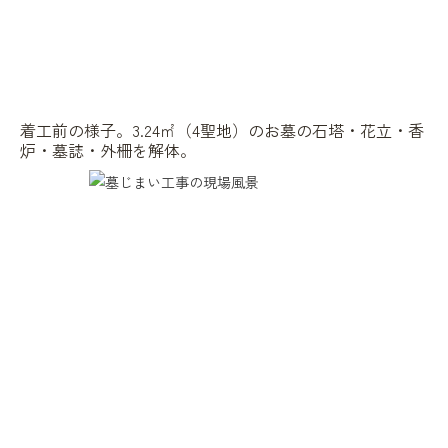
着工前の様子。3.24㎡（4聖地）のお墓の石塔・花立・香
炉・墓誌・外柵を解体。