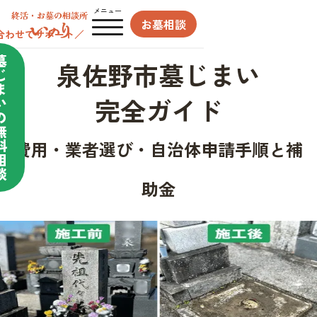
メニュー
お墓相談
合わせてサポート／
墓
泉佐野市墓じまい
じ
ま
完全ガイド
い
の
無
料
費用・業者選び・自治体申請手順と補
相
談
助金