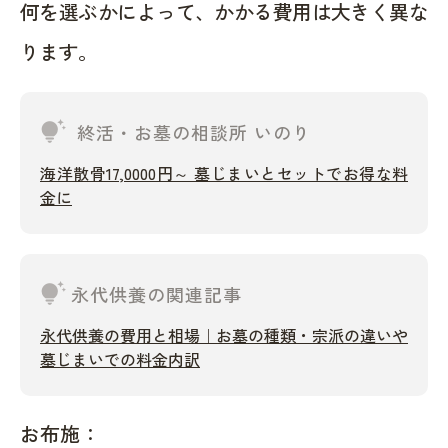
何を選ぶかによって、かかる費用は大きく異な
ります。
tips_and_updates
終活・お墓の相談所 いのり
海洋散骨17,0000円～ 墓じまいとセットでお得な料
金に
tips_and_updates
永代供養の関連記事
永代供養の費用と相場｜お墓の種類・宗派の違いや
墓じまいでの料金内訳
お布施：