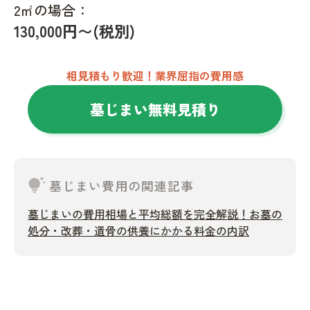
2㎡の場合：
130,000円〜(税別)
相見積もり歓迎！業界屈指の費用感
墓じまい無料見積り
tips_and_updates
墓じまい費用の関連記事
墓じまいの費用相場と平均総額を完全解説！お墓の
処分・改葬・遺骨の供養にかかる料金の内訳