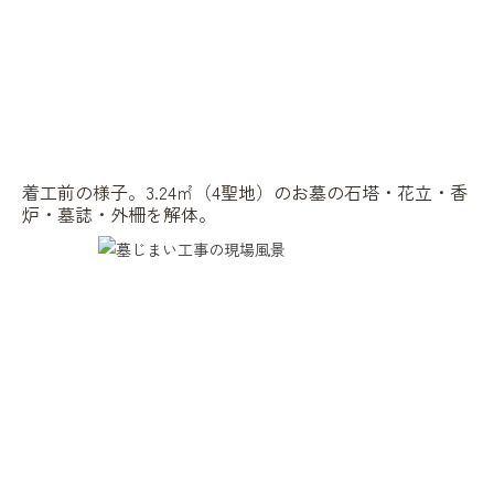
着工前の様子。3.24㎡（4聖地）のお墓の石塔・花立・香
炉・墓誌・外柵を解体。