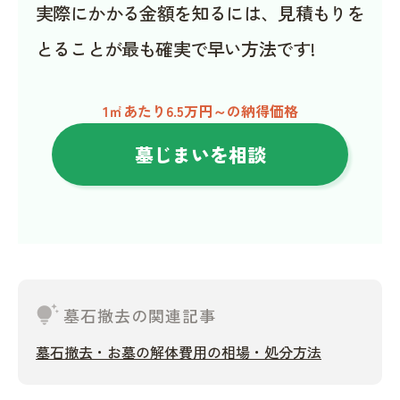
実際にかかる金額を知るには、見積もりを
とることが最も確実で早い方法です!
1㎡あたり6.5万円～の納得価格
墓じまいを相談
tips_and_updates
墓石撤去の関連記事
墓石撤去・お墓の解体費用の相場・処分方法