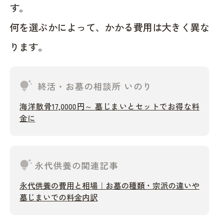
す。
何を選ぶかによって、かかる費用は大きく異な
ります。
tips_and_updates
終活・お墓の相談所 いのり
海洋散骨17,0000円～ 墓じまいとセットでお得な料
金に
tips_and_updates
永代供養の関連記事
永代供養の費用と相場｜お墓の種類・宗派の違いや
墓じまいでの料金内訳