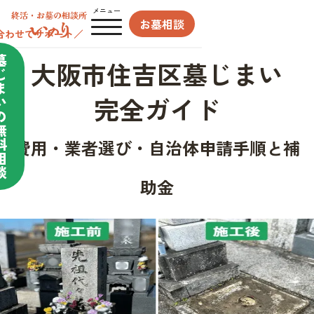
メニュー
お墓相談
合わせてサポート／
墓
大阪市住吉区墓じまい
じ
ま
完全ガイド
い
の
無
料
費用・業者選び・自治体申請手順と補
相
談
助金