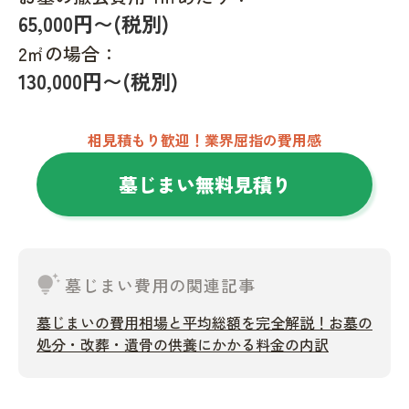
65,000円〜(税別)
2㎡の場合：
130,000円〜(税別)
相見積もり歓迎！業界屈指の費用感
墓じまい無料見積り
tips_and_updates
墓じまい費用の関連記事
墓じまいの費用相場と平均総額を完全解説！お墓の
処分・改葬・遺骨の供養にかかる料金の内訳