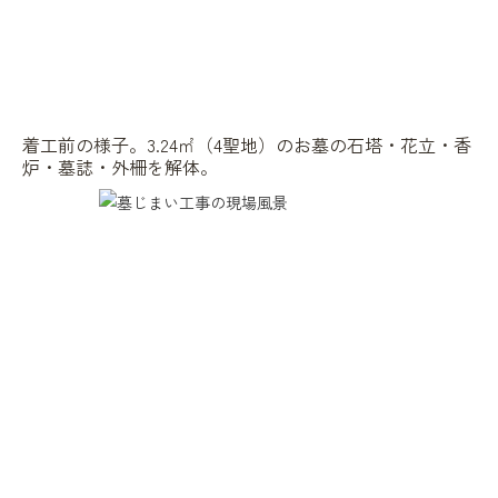
着工前の様子。3.24㎡（4聖地）のお墓の石塔・花立・香
炉・墓誌・外柵を解体。