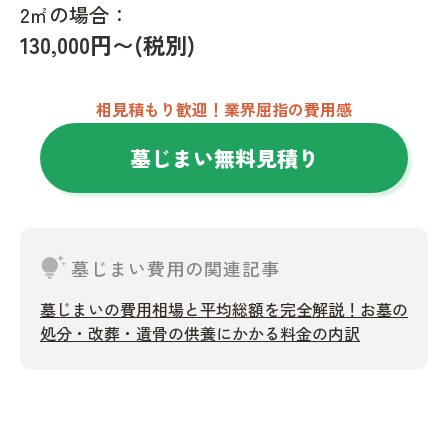
2㎡の場合：
130,000円〜(税別)
相見積もり歓迎！業界屈指の費用感
墓じまい無料見積り
tips_and_updates
墓じまい費用の関連記事
墓じまいの費用相場と平均総額を完全解説！お墓の
処分・改葬・遺骨の供養にかかる料金の内訳