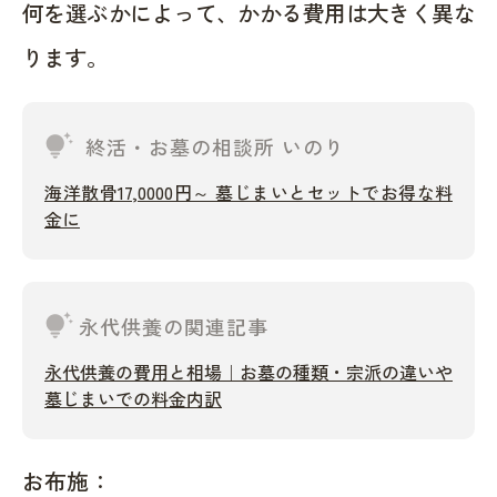
何を選ぶかによって、かかる費用は大きく異な
ります。
tips_and_updates
終活・お墓の相談所 いのり
海洋散骨17,0000円～ 墓じまいとセットでお得な料
金に
tips_and_updates
永代供養の関連記事
永代供養の費用と相場｜お墓の種類・宗派の違いや
墓じまいでの料金内訳
お布施：