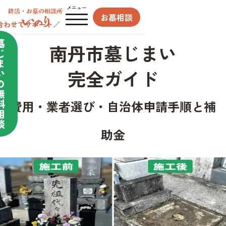
メニュー
お墓相談
合わせてサポート／
墓
南丹市墓じまい
じ
ま
完全ガイド
い
の
無
料
費用・業者選び・自治体申請手順と補
相
談
助金