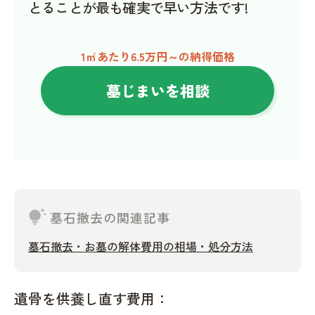
とることが最も確実で早い方法です!
1㎡あたり6.5万円～の納得価格
墓じまいを相談
tips_and_updates
墓石撤去の関連記事
墓石撤去・お墓の解体費用の相場・処分方法
遺骨を供養し直す費用：