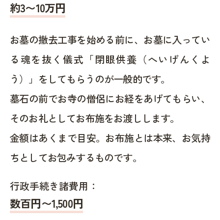
約
3〜10
万円
お墓の撤去工事を始める前に、お墓に入ってい
る魂を抜く儀式「閉眼供養（へいげんくよ
う）」をしてもらうのが一般的です。
墓石の前でお寺の僧侶にお経をあげてもらい、
そのお礼としてお布施をお渡しします。
金額はあくまで目安。お布施とは本来、お気持
ちとしてお包みするものです。
行政手続き諸費用：
数百円〜1,500
円