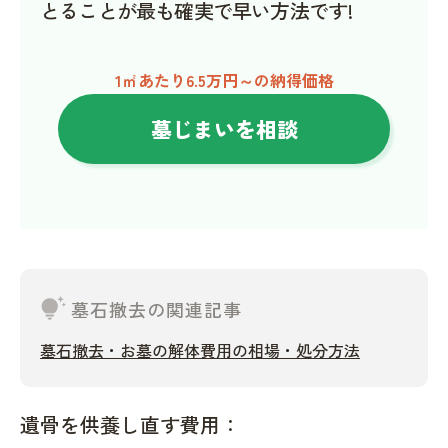
とることが最も確実で早い方法です!
1㎡あたり6.5万円～の納得価格
墓じまいを相談
tips_and_updates
墓石撤去の関連記事
墓石撤去・お墓の解体費用の相場・処分方法
遺骨を供養し直す費用：