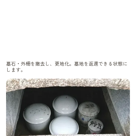
墓石・外柵を撤去し、更地化。墓地を返還できる状態に
します。