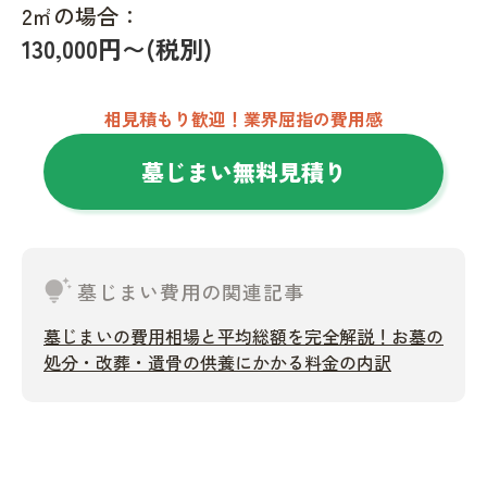
2㎡の場合：
130,000円〜(税別)
相見積もり歓迎！業界屈指の費用感
墓じまい無料見積り
tips_and_updates
墓じまい費用の関連記事
墓じまいの費用相場と平均総額を完全解説！お墓の
処分・改葬・遺骨の供養にかかる料金の内訳