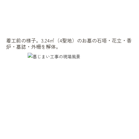
着工前の様子。3.24㎡（4聖地）のお墓の石塔・花立・香
炉・墓誌・外柵を解体。