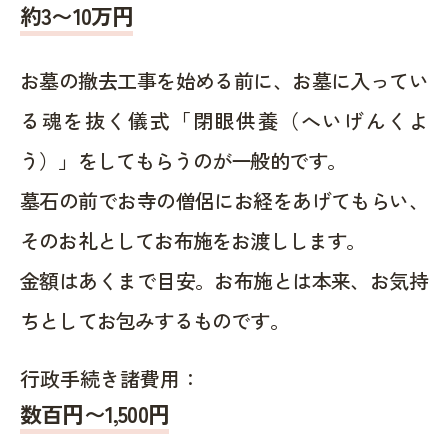
約
3〜10
万円
お墓の撤去工事を始める前に、お墓に入ってい
る魂を抜く儀式「閉眼供養（へいげんくよ
う）」をしてもらうのが一般的です。
墓石の前でお寺の僧侶にお経をあげてもらい、
そのお礼としてお布施をお渡しします。
金額はあくまで目安。お布施とは本来、お気持
ちとしてお包みするものです。
行政手続き諸費用：
数百円〜1,500
円