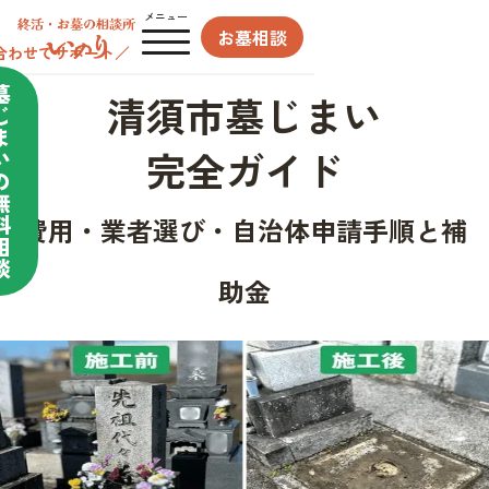
メニュー
お墓相談
合わせてサポート／
墓
清須市墓じまい
じ
ま
完全ガイド
い
の
無
料
費用・業者選び・自治体申請手順と補
相
談
助金