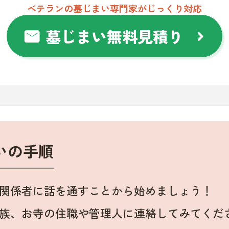
ベテランの墓じまい専門家がじっくり対応
墓じまい無料見積り
mail
chevron_right
いの手順
関係者に話を通すことから始めましょう！
族、お寺の住職や管理人に連絡してみてくだ