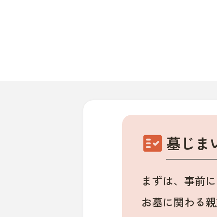
fact_check
墓じま
まずは、事前に
お墓に関わる親