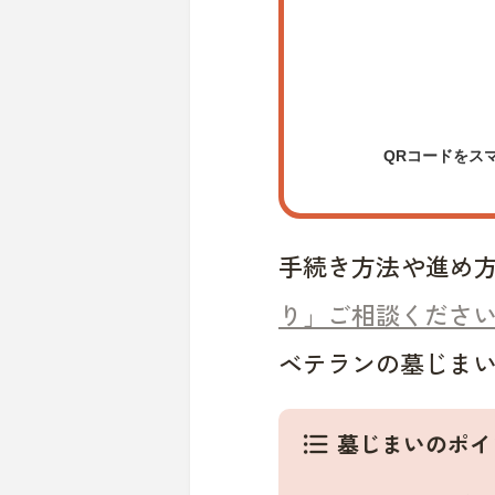
QRコードをス
手続き方法や進め
り」ご相談くださ
ベテランの墓じま
墓じまいのポイ
format_list_bulleted