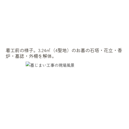
着工前の様子。3.24㎡（4聖地）のお墓の石塔・花立・香
炉・墓誌・外柵を解体。