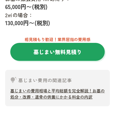
65,000円〜(税別)
2㎡の場合：
130,000円〜(税別)
相見積もり歓迎！業界屈指の費用感
墓じまい無料見積り
tips_and_updates
墓じまい費用の関連記事
墓じまいの費用相場と平均総額を完全解説！お墓の
処分・改葬・遺骨の供養にかかる料金の内訳