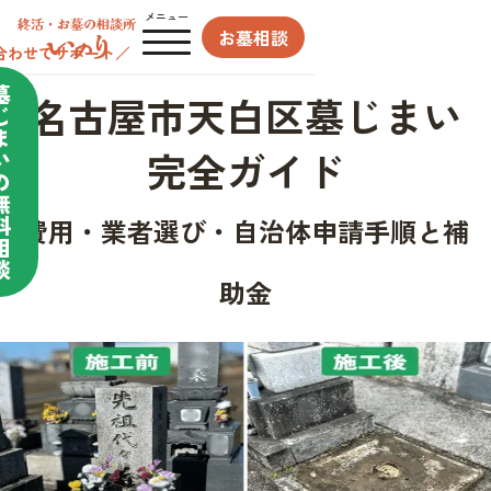
メニュー
お墓相談
合わせてサポート／
墓
名古屋市天白区墓じまい
じ
ま
完全ガイド
い
の
無
料
費用・業者選び・自治体申請手順と補
相
談
助金