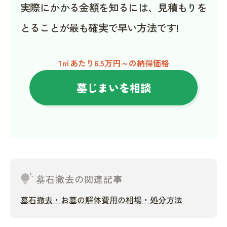
実際にかかる金額を知るには、見積もりを
とることが最も確実で早い方法です!
1㎡あたり6.5万円～の納得価格
墓じまいを相談
tips_and_updates
墓石撤去の関連記事
墓石撤去・お墓の解体費用の相場・処分方法