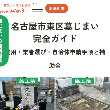
メニュー
お墓相談
合わせてサポート／
墓
名古屋市東区墓じまい
じ
ま
完全ガイド
い
の
無
料
費用・業者選び・自治体申請手順と補
相
談
助金