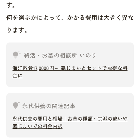
す。
何を選ぶかによって、かかる費用は大きく異な
ります。
tips_and_updates
終活・お墓の相談所 いのり
海洋散骨17,0000円～ 墓じまいとセットでお得な料
金に
tips_and_updates
永代供養の関連記事
永代供養の費用と相場｜お墓の種類・宗派の違いや
墓じまいでの料金内訳