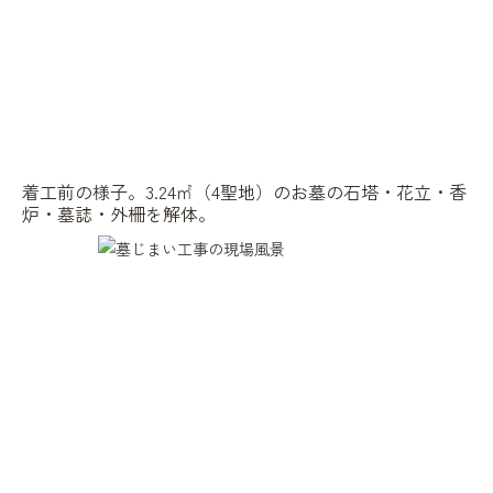
着工前の様子。3.24㎡（4聖地）のお墓の石塔・花立・香
炉・墓誌・外柵を解体。