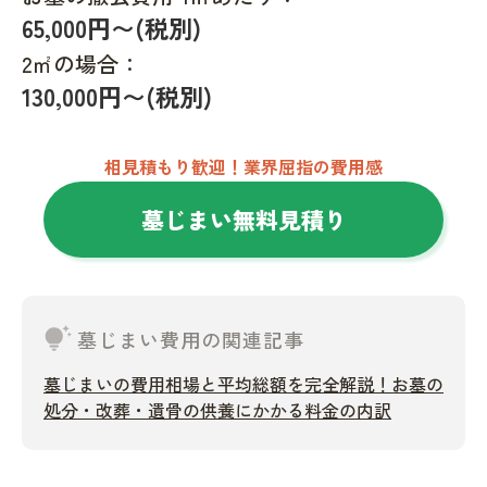
65,000円〜(税別)
2㎡の場合：
130,000円〜(税別)
相見積もり歓迎！業界屈指の費用感
墓じまい無料見積り
tips_and_updates
墓じまい費用の関連記事
墓じまいの費用相場と平均総額を完全解説！お墓の
処分・改葬・遺骨の供養にかかる料金の内訳