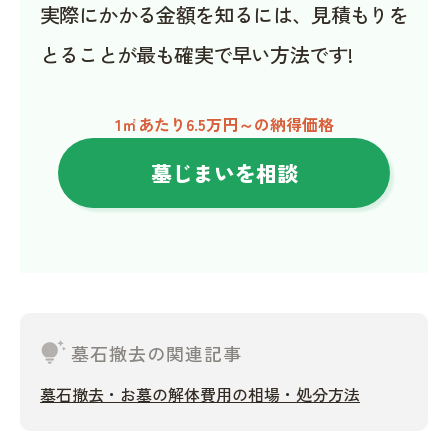
実際にかかる金額を知るには、見積もりを
とることが最も確実で早い方法です!
1㎡あたり6.5万円～の納得価格
墓じまいを相談
tips_and_updates
墓石撤去の関連記事
墓石撤去・お墓の解体費用の相場・処分方法