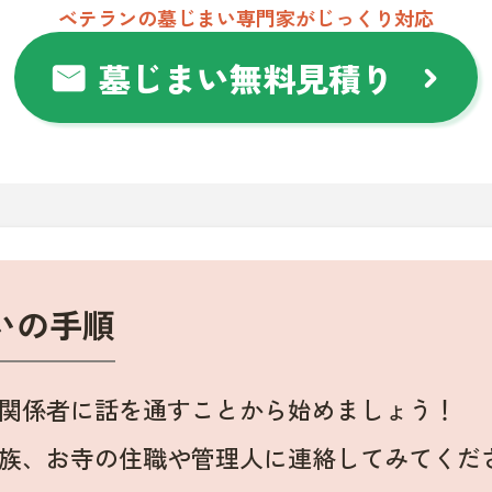
ベテランの墓じまい専門家がじっくり対応
墓じまい無料見積り
mail
chevron_right
いの手順
関係者に話を通すことから始めましょう！
族、お寺の住職や管理人に連絡してみてくだ