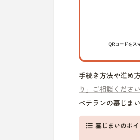
QRコードをス
手続き方法や進め
り」ご相談くださ
ベテランの墓じま
墓じまいのポイ
format_list_bulleted