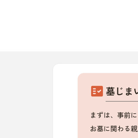
fact_check
墓じま
まずは、事前に
お墓に関わる親