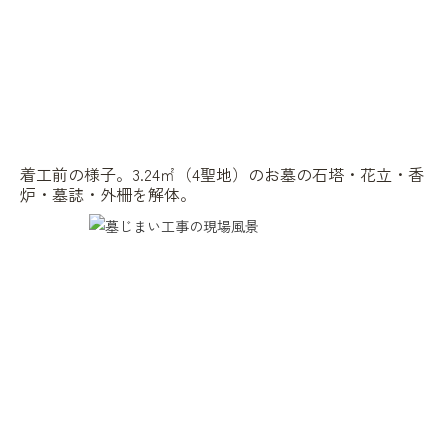
着工前の様子。3.24㎡（4聖地）のお墓の石塔・花立・香
炉・墓誌・外柵を解体。