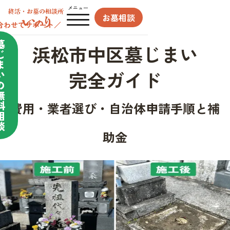
メニュー
お墓相談
合わせてサポート／
墓
浜松市中区墓じまい
じ
ま
完全ガイド
い
の
無
料
費用・業者選び・自治体申請手順と補
相
談
助金