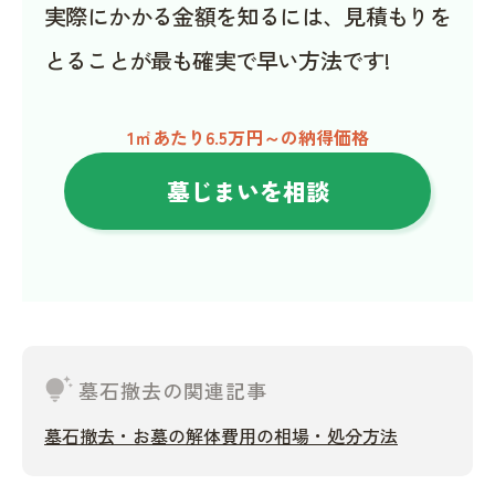
実際にかかる金額を知るには、見積もりを
とることが最も確実で早い方法です!
1㎡あたり6.5万円～の納得価格
墓じまいを相談
tips_and_updates
墓石撤去の関連記事
墓石撤去・お墓の解体費用の相場・処分方法