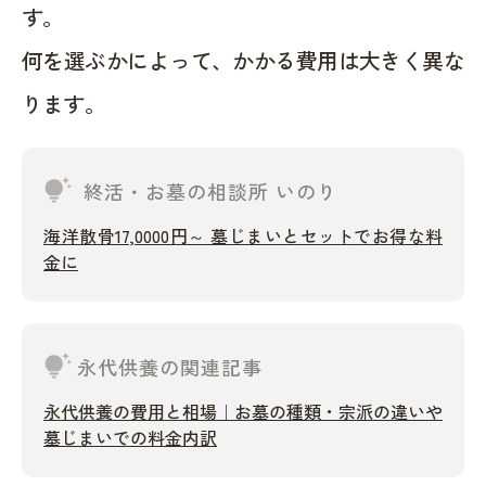
す。
何を選ぶかによって、かかる費用は大きく異な
ります。
tips_and_updates
終活・お墓の相談所 いのり
海洋散骨17,0000円～ 墓じまいとセットでお得な料
金に
tips_and_updates
永代供養の関連記事
永代供養の費用と相場｜お墓の種類・宗派の違いや
墓じまいでの料金内訳