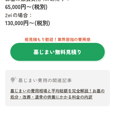
65,000円〜(税別)
2㎡の場合：
130,000円〜(税別)
相見積もり歓迎！業界屈指の費用感
墓じまい無料見積り
tips_and_updates
墓じまい費用の関連記事
墓じまいの費用相場と平均総額を完全解説！お墓の
処分・改葬・遺骨の供養にかかる料金の内訳