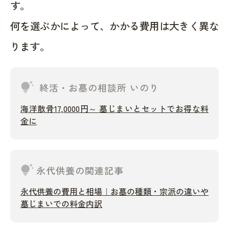
す。
何を選ぶかによって、かかる費用は大きく異な
ります。
tips_and_updates
終活・お墓の相談所 いのり
海洋散骨17,0000円～ 墓じまいとセットでお得な料
金に
tips_and_updates
永代供養の関連記事
永代供養の費用と相場｜お墓の種類・宗派の違いや
墓じまいでの料金内訳