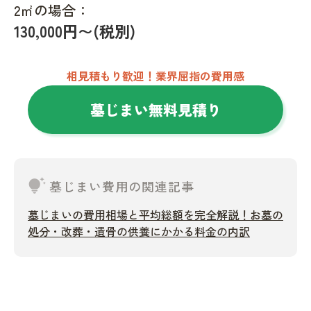
2㎡の場合：
130,000円〜(税別)
相見積もり歓迎！業界屈指の費用感
墓じまい無料見積り
tips_and_updates
墓じまい費用の関連記事
墓じまいの費用相場と平均総額を完全解説！お墓の
処分・改葬・遺骨の供養にかかる料金の内訳