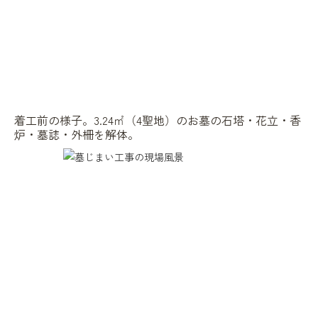
着工前の様子。3.24㎡（4聖地）のお墓の石塔・花立・香
炉・墓誌・外柵を解体。