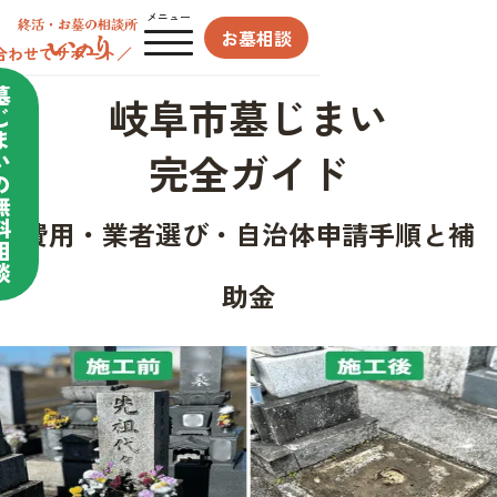
メニュー
お墓相談
合わせてサポート／
墓
岐阜市墓じまい
じ
ま
完全ガイド
い
の
無
料
費用・業者選び・自治体申請手順と補
相
談
助金