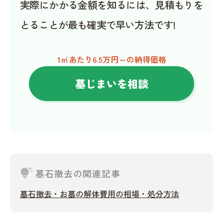
実際にかかる金額を知るには、見積もりを
とることが最も確実で早い方法です!
1㎡あたり6.5万円～の納得価格
墓じまいを相談
tips_and_updates
墓石撤去の関連記事
墓石撤去・お墓の解体費用の相場・処分方法