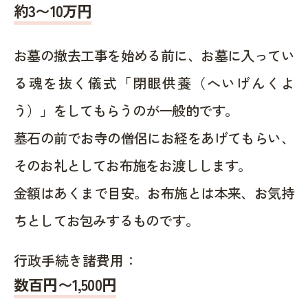
約
3〜10
万円
お墓の撤去工事を始める前に、お墓に入ってい
る魂を抜く儀式「閉眼供養（へいげんくよ
う）」をしてもらうのが一般的です。
墓石の前でお寺の僧侶にお経をあげてもらい、
そのお礼としてお布施をお渡しします。
金額はあくまで目安。お布施とは本来、お気持
ちとしてお包みするものです。
行政手続き諸費用：
数百円〜1,500
円