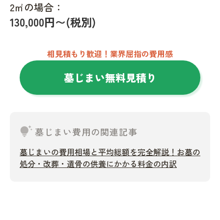
2㎡の場合：
130,000円〜(税別)
相見積もり歓迎！業界屈指の費用感
墓じまい無料見積り
tips_and_updates
墓じまい費用の関連記事
墓じまいの費用相場と平均総額を完全解説！お墓の
処分・改葬・遺骨の供養にかかる料金の内訳