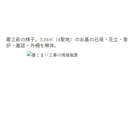
着工前の様子。3.24㎡（4聖地）のお墓の石塔・花立・香
炉・墓誌・外柵を解体。