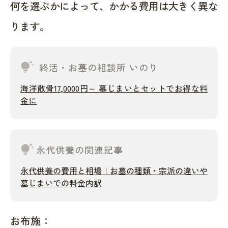
何を選ぶかによって、かかる費用は大きく異な
ります。
tips_and_updates
終活・お墓の相談所 いのり
海洋散骨17,0000円～ 墓じまいとセットでお得な料
金に
tips_and_updates
永代供養の関連記事
永代供養の費用と相場｜お墓の種類・宗派の違いや
墓じまいでの料金内訳
お布施：