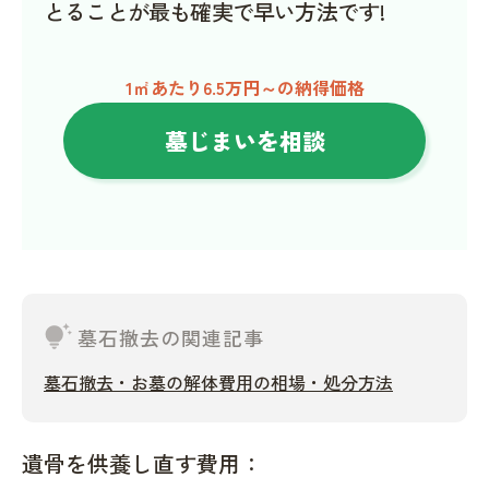
とることが最も確実で早い方法です!
1㎡あたり6.5万円～の納得価格
墓じまいを相談
tips_and_updates
墓石撤去の関連記事
墓石撤去・お墓の解体費用の相場・処分方法
遺骨を供養し直す費用：