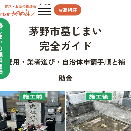
メニュー
お墓相談
合わせてサポート／
墓
茅野市墓じまい
じ
ま
完全ガイド
い
の
無
料
費用・業者選び・自治体申請手順と補
相
談
助金