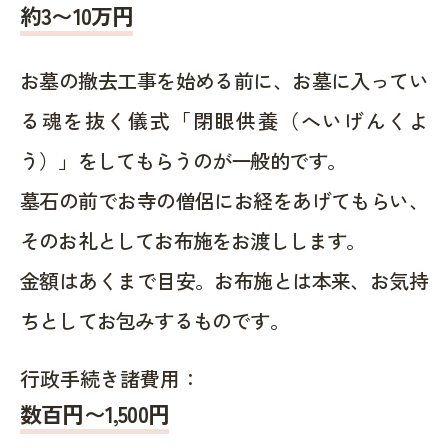
約
3〜10
万円
お墓の撤去工事を始める前に、お墓に入ってい
る魂を抜く儀式「閉眼供養（へいげんくよ
う）」をしてもらうのが一般的です。
墓石の前でお寺の僧侶にお経をあげてもらい、
そのお礼としてお布施をお渡しします。
金額はあくまで目安。お布施とは本来、お気持
ちとしてお包みするものです。
行政手続き諸費用：
数百円〜1,500
円