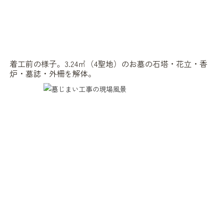
着工前の様子。3.24㎡（4聖地）のお墓の石塔・花立・香
炉・墓誌・外柵を解体。