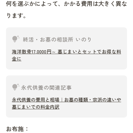
何を選ぶかによって、かかる費用は大きく異な
ります。
tips_and_updates
終活・お墓の相談所 いのり
海洋散骨17,0000円～ 墓じまいとセットでお得な料
金に
tips_and_updates
永代供養の関連記事
永代供養の費用と相場｜お墓の種類・宗派の違いや
墓じまいでの料金内訳
お布施：