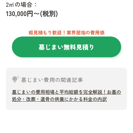
2㎡の場合：
130,000円〜(税別)
相見積もり歓迎！業界屈指の費用感
墓じまい無料見積り
tips_and_updates
墓じまい費用の関連記事
墓じまいの費用相場と平均総額を完全解説！お墓の
処分・改葬・遺骨の供養にかかる料金の内訳