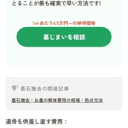
とることが最も確実で早い方法です!
1㎡あたり6.5万円～の納得価格
墓じまいを相談
tips_and_updates
墓石撤去の関連記事
墓石撤去・お墓の解体費用の相場・処分方法
遺骨を供養し直す費用：