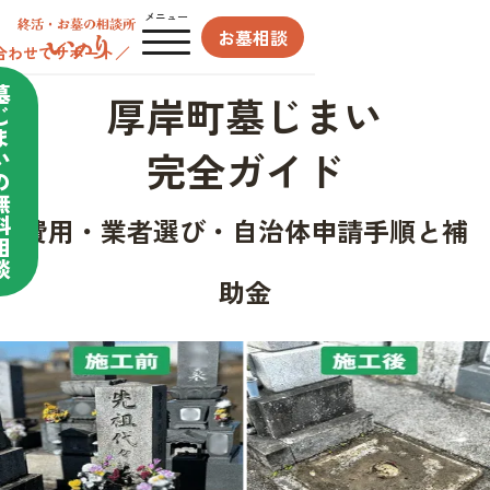
メニュー
お墓相談
合わせてサポート／
墓
厚岸町墓じまい
じ
ま
完全ガイド
い
の
無
料
費用・業者選び・自治体申請手順と補
相
談
助金