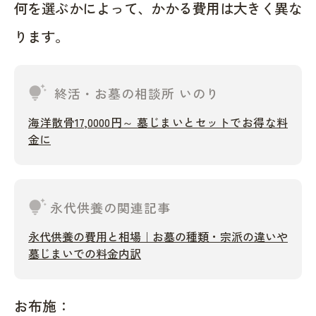
何を選ぶかによって、かかる費用は大きく異な
ります。
tips_and_updates
終活・お墓の相談所 いのり
海洋散骨17,0000円～ 墓じまいとセットでお得な料
金に
tips_and_updates
永代供養の関連記事
永代供養の費用と相場｜お墓の種類・宗派の違いや
墓じまいでの料金内訳
お布施：