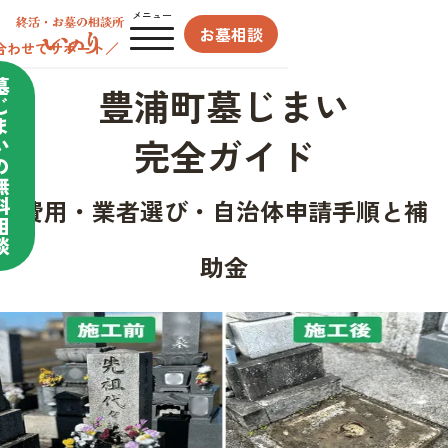
メニュー
お墓相談
合わせてサポート／
墓
豊浦町墓じまい
じ
ま
完全ガイド
い
の
無
料
費用・業者選び・自治体申請手順と補
相
談
助金