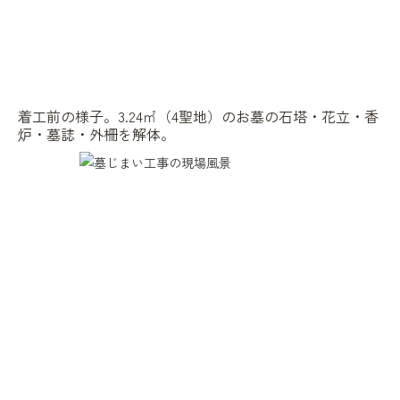
着工前の様子。3.24㎡（4聖地）のお墓の石塔・花立・香
炉・墓誌・外柵を解体。