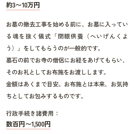
約
3〜10
万円
お墓の撤去工事を始める前に、お墓に入ってい
る魂を抜く儀式「閉眼供養（へいげんくよ
う）」をしてもらうのが一般的です。
墓石の前でお寺の僧侶にお経をあげてもらい、
そのお礼としてお布施をお渡しします。
金額はあくまで目安。お布施とは本来、お気持
ちとしてお包みするものです。
行政手続き諸費用：
数百円〜1,500
円