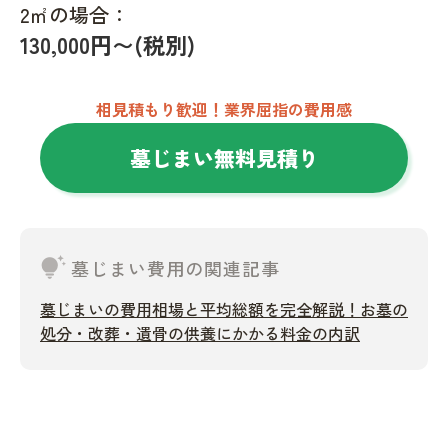
2㎡の場合：
130,000円〜(税別)
相見積もり歓迎！業界屈指の費用感
墓じまい無料見積り
tips_and_updates
墓じまい費用の関連記事
墓じまいの費用相場と平均総額を完全解説！お墓の
処分・改葬・遺骨の供養にかかる料金の内訳