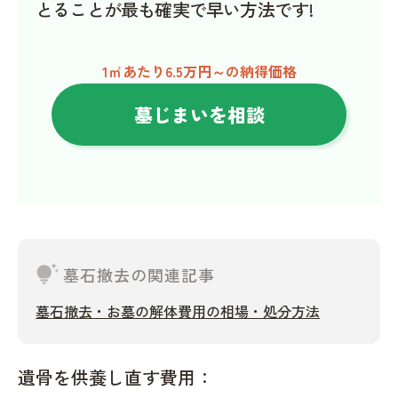
とることが最も確実で早い方法です!
1㎡あたり6.5万円～の納得価格
墓じまいを相談
tips_and_updates
墓石撤去の関連記事
墓石撤去・お墓の解体費用の相場・処分方法
遺骨を供養し直す費用：