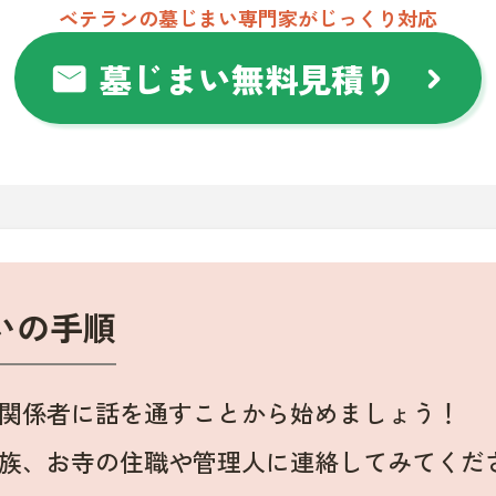
ベテランの墓じまい専門家がじっくり対応
墓じまい無料見積り
mail
chevron_right
いの手順
関係者に話を通すことから始めましょう！
族、お寺の住職や管理人に連絡してみてくだ