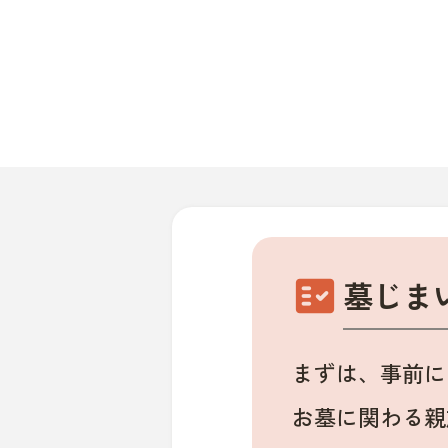
fact_check
墓じま
まずは、事前に
お墓に関わる親