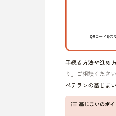
QRコードをス
手続き方法や進め
り」ご相談くださ
ベテランの墓じま
墓じまいのポイ
format_list_bulleted