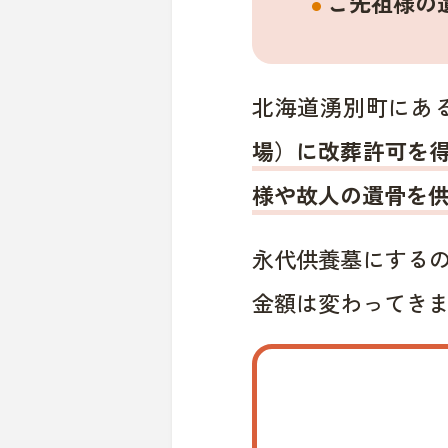
ご先祖様の
北海道湧別町にあ
場）に改葬許可を
様や故人の遺骨を
永代供養墓にする
金額は変わってき