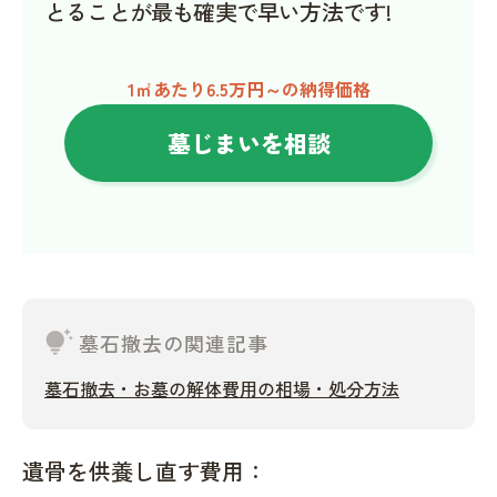
とることが最も確実で早い方法です!
1㎡あたり6.5万円～の納得価格
墓じまいを相談
tips_and_updates
墓石撤去の関連記事
墓石撤去・お墓の解体費用の相場・処分方法
遺骨を供養し直す費用：