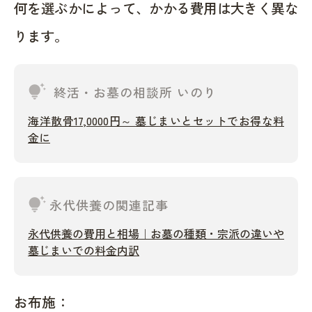
何を選ぶかによって、かかる費用は大きく異な
ります。
tips_and_updates
終活・お墓の相談所 いのり
海洋散骨17,0000円～ 墓じまいとセットでお得な料
金に
tips_and_updates
永代供養の関連記事
永代供養の費用と相場｜お墓の種類・宗派の違いや
墓じまいでの料金内訳
お布施：