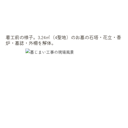
着工前の様子。3.24㎡（4聖地）のお墓の石塔・花立・香
炉・墓誌・外柵を解体。