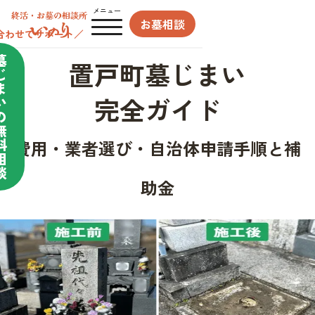
メニュー
お墓相談
合わせてサポート／
墓
置戸町墓じまい
じ
ま
完全ガイド
い
の
無
料
費用・業者選び・自治体申請手順と補
相
談
助金