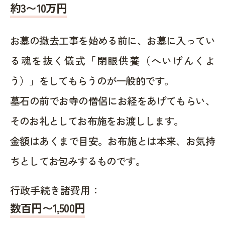
約
3〜10
万円
お墓の撤去工事を始める前に、お墓に入ってい
る魂を抜く儀式「閉眼供養（へいげんくよ
う）」をしてもらうのが一般的です。
墓石の前でお寺の僧侶にお経をあげてもらい、
そのお礼としてお布施をお渡しします。
金額はあくまで目安。お布施とは本来、お気持
ちとしてお包みするものです。
行政手続き諸費用：
数百円〜1,500
円