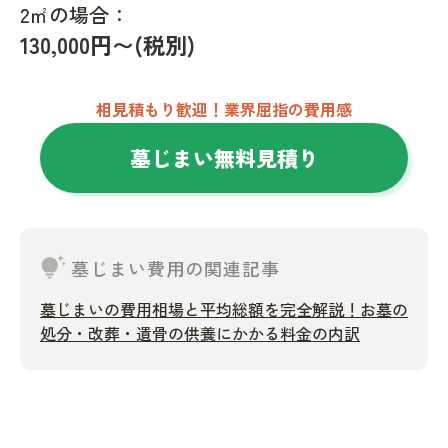
2㎡の場合：
130,000円〜(税別)
相見積もり歓迎！業界屈指の費用感
墓じまい無料見積り
tips_and_updates
墓じまい費用の関連記事
墓じまいの費用相場と平均総額を完全解説！お墓の
処分・改葬・遺骨の供養にかかる料金の内訳