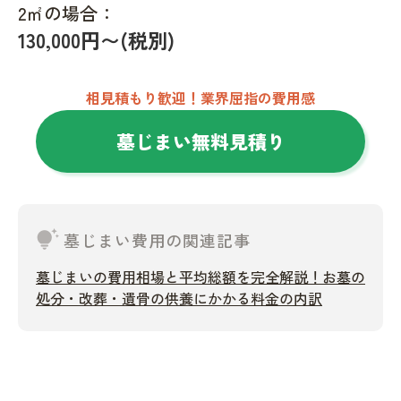
2㎡の場合：
130,000円〜(税別)
相見積もり歓迎！業界屈指の費用感
墓じまい無料見積り
tips_and_updates
墓じまい費用の関連記事
墓じまいの費用相場と平均総額を完全解説！お墓の
処分・改葬・遺骨の供養にかかる料金の内訳