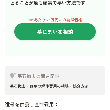
とることが最も確実で早い方法です!
1㎡あたり6.5万円～の納得価格
墓じまいを相談
tips_and_updates
墓石撤去の関連記事
墓石撤去・お墓の解体費用の相場・処分方法
遺骨を供養し直す費用：