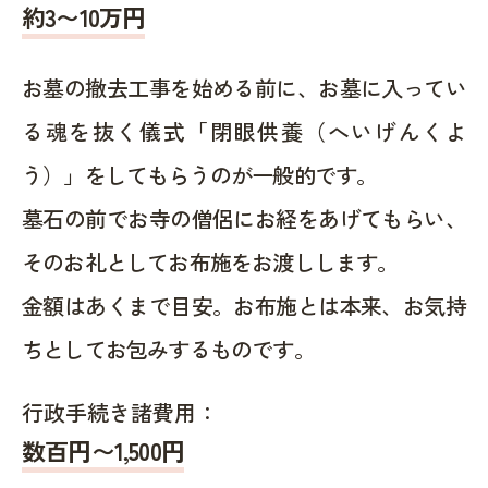
約
3〜10
万円
お墓の撤去工事を始める前に、お墓に入ってい
る魂を抜く儀式「閉眼供養（へいげんくよ
う）」をしてもらうのが一般的です。
墓石の前でお寺の僧侶にお経をあげてもらい、
そのお礼としてお布施をお渡しします。
金額はあくまで目安。お布施とは本来、お気持
ちとしてお包みするものです。
行政手続き諸費用：
数百円〜1,500
円