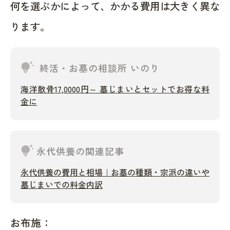
何を選ぶかによって、かかる費用は大きく異な
ります。
tips_and_updates
終活・お墓の相談所 いのり
海洋散骨17,0000円～ 墓じまいとセットでお得な料
金に
tips_and_updates
永代供養の関連記事
永代供養の費用と相場｜お墓の種類・宗派の違いや
墓じまいでの料金内訳
お布施：