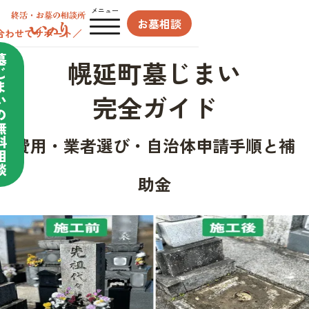
メニュー
お墓相談
合わせてサポート／
墓
幌延町墓じまい
じ
ま
完全ガイド
い
の
無
料
費用・業者選び・自治体申請手順と補
相
談
助金