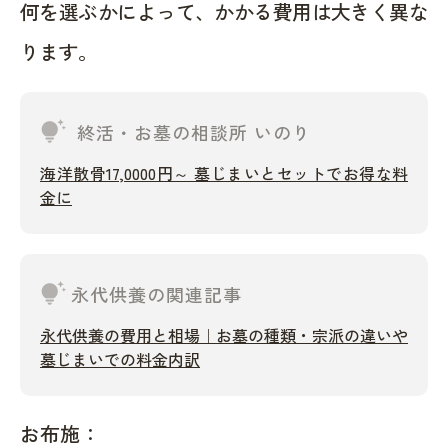
何を選ぶかによって、かかる費用は大きく異な
ります。
tips_and_updates
終活・お墓の相談所 いのり
海洋散骨17,0000円～ 墓じまいとセットでお得な料
金に
tips_and_updates
永代供養の関連記事
永代供養の費用と相場｜お墓の種類・宗派の違いや
墓じまいでの料金内訳
お布施：