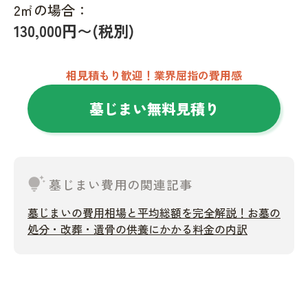
2㎡の場合：
130,000円〜(税別)
相見積もり歓迎！業界屈指の費用感
墓じまい無料見積り
tips_and_updates
墓じまい費用の関連記事
墓じまいの費用相場と平均総額を完全解説！お墓の
処分・改葬・遺骨の供養にかかる料金の内訳