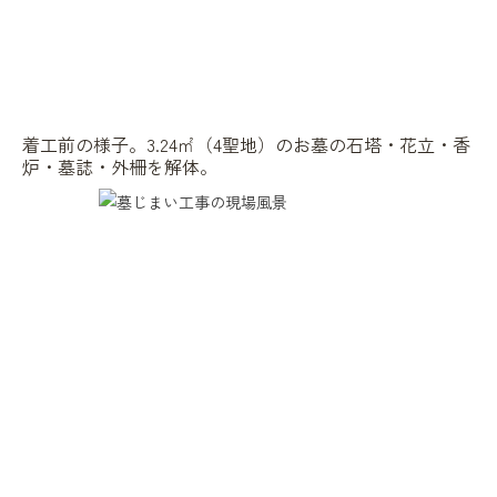
着工前の様子。3.24㎡（4聖地）のお墓の石塔・花立・香
炉・墓誌・外柵を解体。