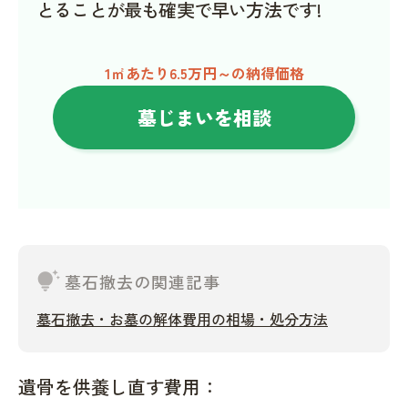
とることが最も確実で早い方法です!
1㎡あたり6.5万円～の納得価格
墓じまいを相談
tips_and_updates
墓石撤去の関連記事
墓石撤去・お墓の解体費用の相場・処分方法
遺骨を供養し直す費用：