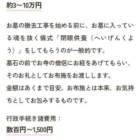
約
3〜10
万円
お墓の撤去工事を始める前に、お墓に入ってい
る魂を抜く儀式「閉眼供養（へいげんくよ
う）」をしてもらうのが一般的です。
墓石の前でお寺の僧侶にお経をあげてもらい、
そのお礼としてお布施をお渡しします。
金額はあくまで目安。お布施とは本来、お気持
ちとしてお包みするものです。
行政手続き諸費用：
数百円〜1,500
円