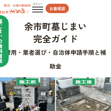
メニュー
お墓相談
合わせてサポート／
墓
余市町墓じまい
じ
ま
完全ガイド
い
の
無
料
費用・業者選び・自治体申請手順と補
相
談
助金