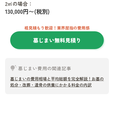
2㎡の場合：
130,000円〜(税別)
相見積もり歓迎！業界屈指の費用感
墓じまい無料見積り
tips_and_updates
墓じまい費用の関連記事
墓じまいの費用相場と平均総額を完全解説！お墓の
処分・改葬・遺骨の供養にかかる料金の内訳