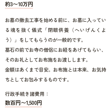
約
3〜10
万円
お墓の撤去工事を始める前に、お墓に入ってい
る魂を抜く儀式「閉眼供養（へいげんくよ
う）」をしてもらうのが一般的です。
墓石の前でお寺の僧侶にお経をあげてもらい、
そのお礼としてお布施をお渡しします。
金額はあくまで目安。お布施とは本来、お気持
ちとしてお包みするものです。
行政手続き諸費用：
数百円〜1,500
円