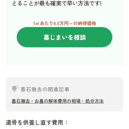
とることが最も確実で早い方法です!
1㎡あたり6.5万円～の納得価格
墓じまいを相談
tips_and_updates
墓石撤去の関連記事
墓石撤去・お墓の解体費用の相場・処分方法
遺骨を供養し直す費用：