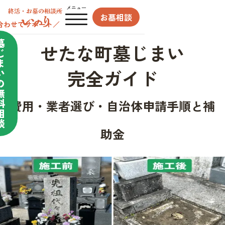
メニュー
お墓相談
合わせてサポート／
墓
せたな町墓じまい
じ
ま
完全ガイド
い
の
無
料
費用・業者選び・自治体申請手順と補
相
談
助金