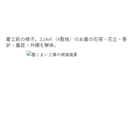
着工前の様子。3.24㎡（4聖地）のお墓の石塔・花立・香
炉・墓誌・外柵を解体。