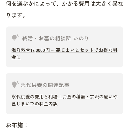
何を選ぶかによって、かかる費用は大きく異な
ります。
tips_and_updates
終活・お墓の相談所 いのり
海洋散骨17,0000円～ 墓じまいとセットでお得な料
金に
tips_and_updates
永代供養の関連記事
永代供養の費用と相場｜お墓の種類・宗派の違いや
墓じまいでの料金内訳
お布施：