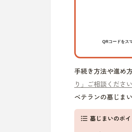
QRコードをス
手続き方法や進め
り」ご相談くださ
ベテランの墓じま
墓じまいのポイ
format_list_bulleted