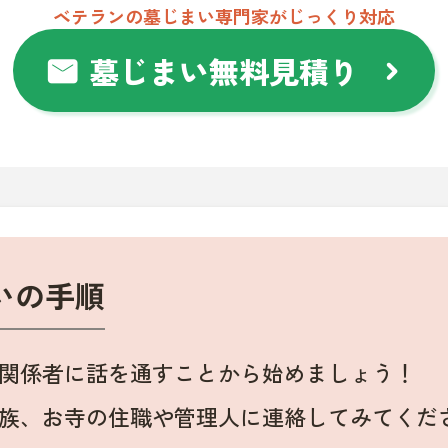
ベテランの墓じまい専門家がじっくり対応
墓じまい無料見積り
mail
chevron_right
いの手順
関係者に話を通すことから始めましょう！
族、お寺の住職や管理人に連絡してみてくだ