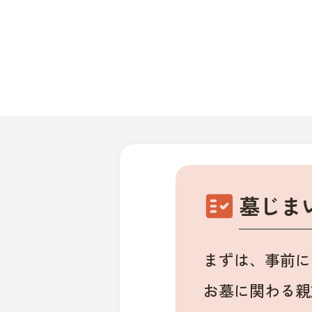
fact_check
墓じま
まずは、事前に
お墓に関わる親