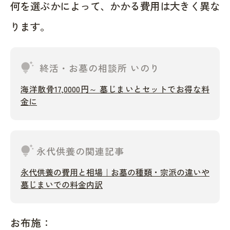
何を選ぶかによって、かかる費用は大きく異な
ります。
tips_and_updates
終活・お墓の相談所 いのり
海洋散骨17,0000円～ 墓じまいとセットでお得な料
金に
tips_and_updates
永代供養の関連記事
永代供養の費用と相場｜お墓の種類・宗派の違いや
墓じまいでの料金内訳
お布施：