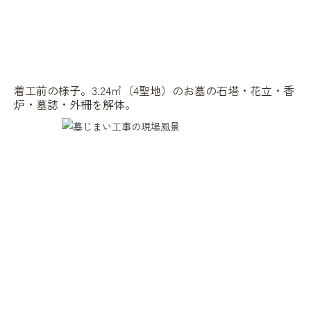
着工前の様子。3.24㎡（4聖地）のお墓の石塔・花立・香
炉・墓誌・外柵を解体。