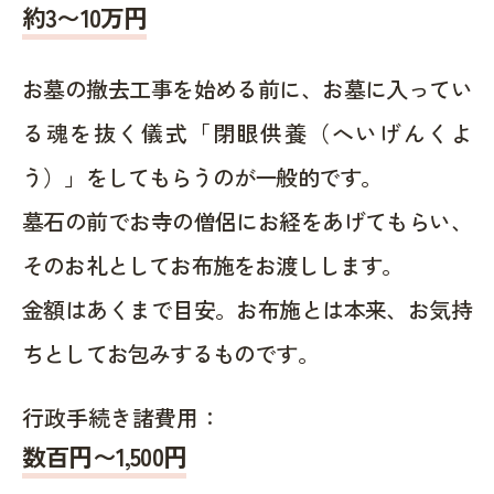
約
3〜10
万円
お墓の撤去工事を始める前に、お墓に入ってい
る魂を抜く儀式「閉眼供養（へいげんくよ
う）」をしてもらうのが一般的です。
墓石の前でお寺の僧侶にお経をあげてもらい、
そのお礼としてお布施をお渡しします。
金額はあくまで目安。お布施とは本来、お気持
ちとしてお包みするものです。
行政手続き諸費用：
数百円〜1,500
円