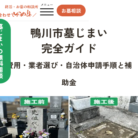
メニュー
お墓相談
合わせてサポート／
墓
鴨川市墓じまい
じ
ま
完全ガイド
い
の
無
料
費用・業者選び・自治体申請手順と補
相
談
助金