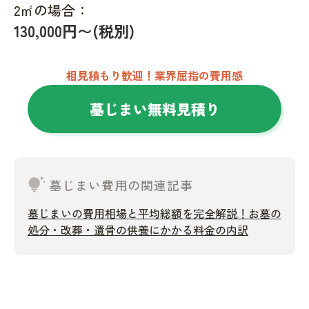
2㎡の場合：
130,000円〜(税別)
相見積もり歓迎！業界屈指の費用感
墓じまい無料見積り
tips_and_updates
墓じまい費用の関連記事
墓じまいの費用相場と平均総額を完全解説！お墓の
処分・改葬・遺骨の供養にかかる料金の内訳