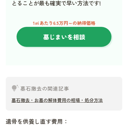
とることが最も確実で早い方法です!
1㎡あたり6.5万円～の納得価格
墓じまいを相談
tips_and_updates
墓石撤去の関連記事
墓石撤去・お墓の解体費用の相場・処分方法
遺骨を供養し直す費用：