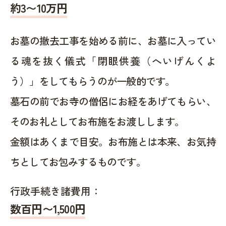
約
3〜10
万円
お墓の撤去工事を始める前に、お墓に入ってい
る魂を抜く儀式「閉眼供養（へいげんくよ
う）」をしてもらうのが一般的です。
墓石の前でお寺の僧侶にお経をあげてもらい、
そのお礼としてお布施をお渡しします。
金額はあくまで目安。お布施とは本来、お気持
ちとしてお包みするものです。
行政手続き諸費用：
数百円〜1,500
円