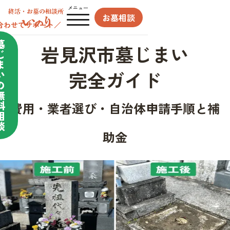
メニュー
お墓相談
合わせてサポート／
墓
岩見沢市墓じまい
じ
ま
完全ガイド
い
の
無
料
費用・業者選び・自治体申請手順と補
相
談
助金