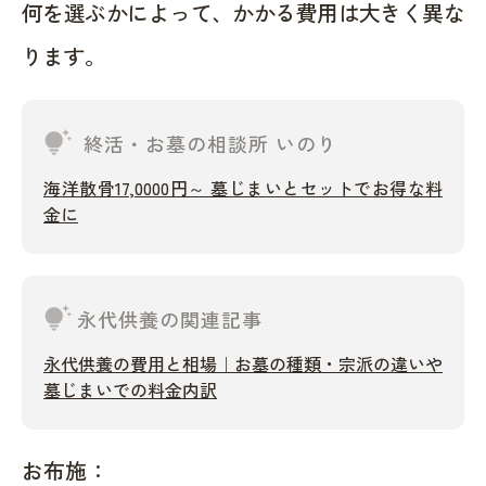
何を選ぶかによって、かかる費用は大きく異な
ります。
tips_and_updates
終活・お墓の相談所 いのり
海洋散骨17,0000円～ 墓じまいとセットでお得な料
金に
tips_and_updates
永代供養の関連記事
永代供養の費用と相場｜お墓の種類・宗派の違いや
墓じまいでの料金内訳
お布施：