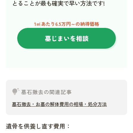
とることが最も確実で早い方法です!
1㎡あたり6.5万円～の納得価格
墓じまいを相談
tips_and_updates
墓石撤去の関連記事
墓石撤去・お墓の解体費用の相場・処分方法
遺骨を供養し直す費用：