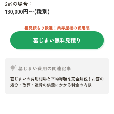
2㎡の場合：
130,000円〜(税別)
相見積もり歓迎！業界屈指の費用感
墓じまい無料見積り
tips_and_updates
墓じまい費用の関連記事
墓じまいの費用相場と平均総額を完全解説！お墓の
処分・改葬・遺骨の供養にかかる料金の内訳