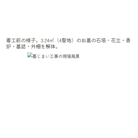
着工前の様子。3.24㎡（4聖地）のお墓の石塔・花立・香
炉・墓誌・外柵を解体。