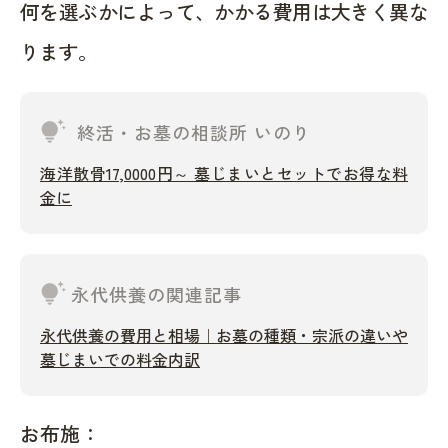
何を選ぶかによって、かかる費用は大きく異な
ります。
tips_and_updates
終活・お墓の相談所 いのり
海洋散骨17,0000円～ 墓じまいとセットでお得な料
金に
tips_and_updates
永代供養の関連記事
永代供養の費用と相場｜お墓の種類・宗派の違いや
墓じまいでの料金内訳
お布施：