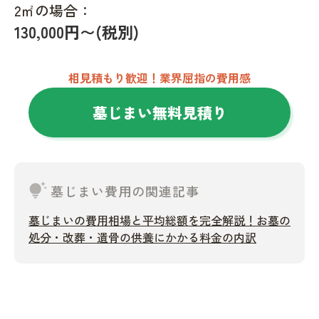
2㎡の場合：
130,000円〜(税別)
相見積もり歓迎！業界屈指の費用感
墓じまい無料見積り
tips_and_updates
墓じまい費用の関連記事
墓じまいの費用相場と平均総額を完全解説！お墓の
処分・改葬・遺骨の供養にかかる料金の内訳