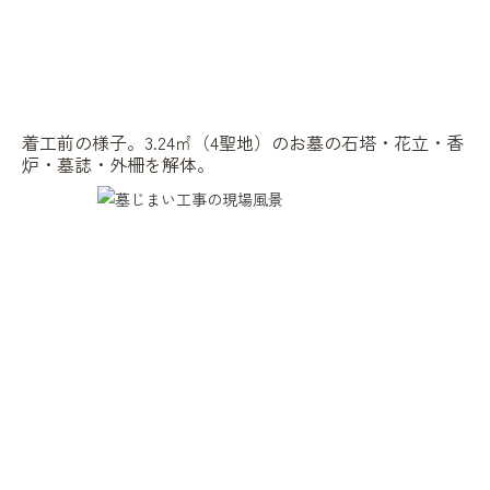
着工前の様子。3.24㎡（4聖地）のお墓の石塔・花立・香
炉・墓誌・外柵を解体。