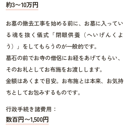
約
3〜10
万円
お墓の撤去工事を始める前に、お墓に入ってい
る魂を抜く儀式「閉眼供養（へいげんくよ
う）」をしてもらうのが一般的です。
墓石の前でお寺の僧侶にお経をあげてもらい、
そのお礼としてお布施をお渡しします。
金額はあくまで目安。お布施とは本来、お気持
ちとしてお包みするものです。
行政手続き諸費用：
数百円〜1,500
円