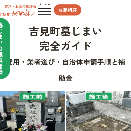
メニュー
お墓相談
合わせてサポート／
墓
吉見町墓じまい
じ
ま
完全ガイド
い
の
無
料
費用・業者選び・自治体申請手順と補
相
談
助金