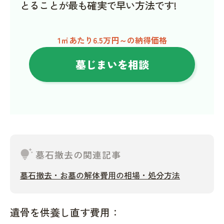
とることが最も確実で早い方法です!
1㎡あたり6.5万円～の納得価格
墓じまいを相談
tips_and_updates
墓石撤去の関連記事
墓石撤去・お墓の解体費用の相場・処分方法
遺骨を供養し直す費用：