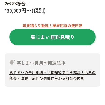
2㎡の場合：
130,000円〜(税別)
相見積もり歓迎！業界屈指の費用感
墓じまい無料見積り
tips_and_updates
墓じまい費用の関連記事
墓じまいの費用相場と平均総額を完全解説！お墓の
処分・改葬・遺骨の供養にかかる料金の内訳