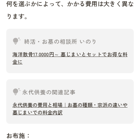
何を選ぶかによって、かかる費用は大きく異な
ります。
tips_and_updates
終活・お墓の相談所 いのり
海洋散骨17,0000円～ 墓じまいとセットでお得な料
金に
tips_and_updates
永代供養の関連記事
永代供養の費用と相場｜お墓の種類・宗派の違いや
墓じまいでの料金内訳
お布施：