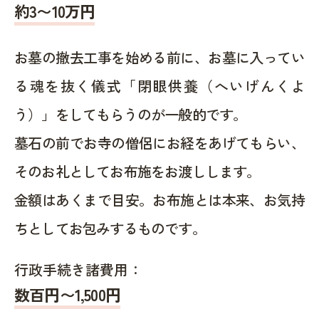
約
3〜10
万円
お墓の撤去工事を始める前に、お墓に入ってい
る魂を抜く儀式「閉眼供養（へいげんくよ
う）」をしてもらうのが一般的です。
墓石の前でお寺の僧侶にお経をあげてもらい、
そのお礼としてお布施をお渡しします。
金額はあくまで目安。お布施とは本来、お気持
ちとしてお包みするものです。
行政手続き諸費用：
数百円〜1,500
円