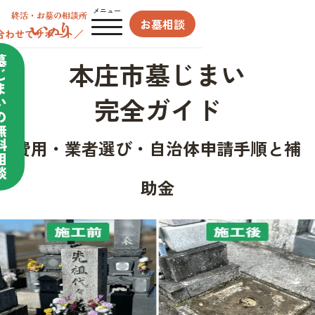
メニュー
お墓相談
合わせてサポート／
墓
本庄市墓じまい
じ
ま
完全ガイド
い
の
無
料
費用・業者選び・自治体申請手順と補
相
談
助金