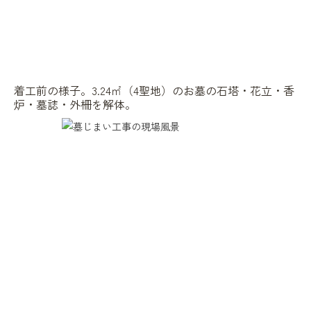
着工前の様子。3.24㎡（4聖地）のお墓の石塔・花立・香
炉・墓誌・外柵を解体。