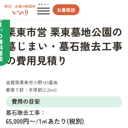
合わせてサポート／
メニュー
お墓相談
墓
じ
ま
栗東市営 栗東墓地公園の
い
の
無
墓じまい・墓石撤去工事
料
相
の費用見積り
談
滋賀県栗東市小野143番地
最寄り駅：
手原駅(2.2km)
費用の目安
墓石撤去工事：
65,000円〜/1㎡あたり(税別)