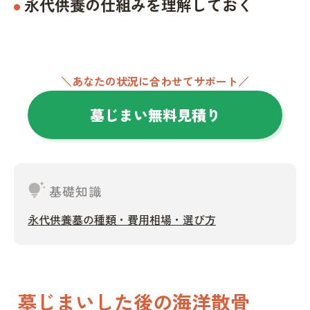
永代供養の仕組みを理解しておく
＼あなたの状況に合わせてサポート／
墓じまい無料見積り
tips_and_updates
基礎知識
永代供養墓の種類・費用相場・選び方
墓じまいした後の海洋散骨