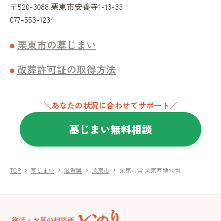
〒520-3088 栗東市安養寺1-13-33
077-553-1234
栗東市の墓じまい
改葬許可証の取得方法
＼あなたの状況に合わせてサポート／
墓じまい無料相談
TOP
墓じまい
滋賀県
栗東市
栗東市営 栗東墓地公園
chevron_right
chevron_right
chevron_right
chevron_right