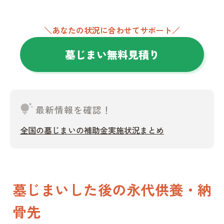
＼あなたの状況に合わせてサポート／
墓じまい無料見積り
tips_and_updates
最新情報を確認！
全国の墓じまいの補助金実施状況まとめ
墓じまいした後の永代供養・納
骨先