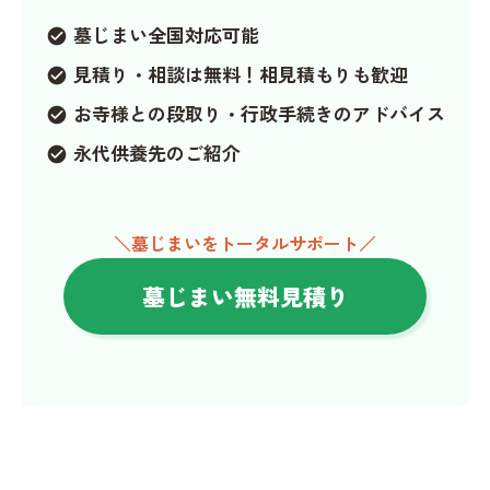
墓じまい全国対応可能
check_circle
見積り・相談は無料！相見積もりも歓迎
check_circle
お寺様との段取り・行政手続きのアドバイス
check_circle
永代供養先のご紹介
check_circle
＼墓じまいをトータルサポート／
墓じまい無料見積り