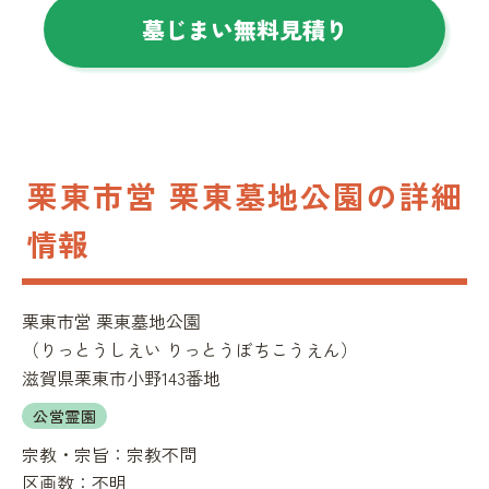
墓じまい無料見積り
栗東市営 栗東墓地公園の詳細
情報
栗東市営 栗東墓地公園
（
りっとうしえい りっとうぼちこうえん
）
滋賀県栗東市小野143番地
公営霊園
宗教・宗旨：
宗教不問
区画数：
不明