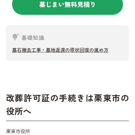
墓じまい無料見積り
tips_and_updates
基礎知識
墓石撤去工事・墓地返還の原状回復の進め方
改葬許可証の手続きは栗東市の
役所へ
栗東市役所