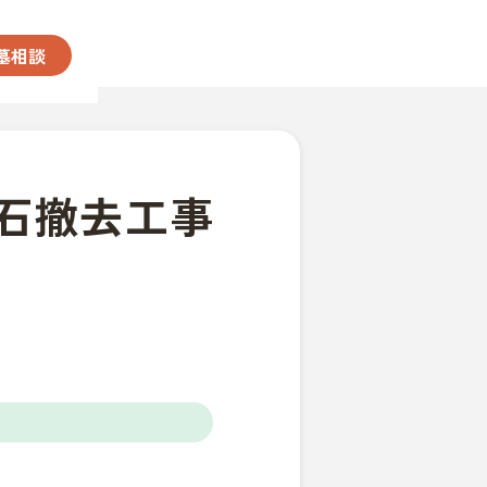
墓相談
石撤去工事