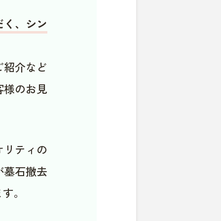
だく、シン
ご紹介など
客様のお見
オリティの
が墓石撤去
ます。