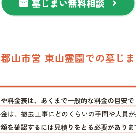
墓じまい無料相談
mail
chevron_right
郡山市営 東山霊園での墓じ
報や料金表は、あくまで一般的な料金の目安で
料金は、撤去工事にどのくらいの手間や人員が
金額を確認するには見積りをとる必要がありま