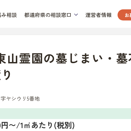
悩み相談
都道府県の相談窓口
運営者情報
お
 東山霊園の墓じまい・墓
積り
字ヤシウリ5番地
000円〜/1㎡あたり(税別)