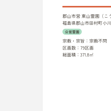
郡山市営 東山霊園
（
こ
福島県郡山市田村町小川
公営霊園
宗教・宗旨：
宗教不問
区画数：
79区画
総面積：
371.8㎡