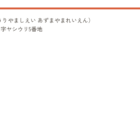
うりやましえい あずまやまれいえん
）
字ヤシウリ5番地