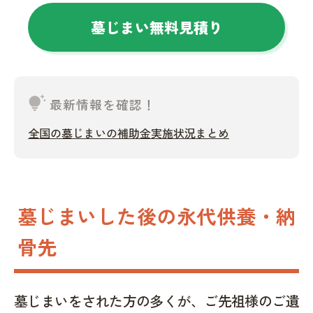
墓じまい無料見積り
tips_and_updates
最新情報を確認！
全国の墓じまいの補助金実施状況まとめ
墓じまいした後の永代供養・納
骨先
墓じまいをされた方の多くが、ご先祖様のご遺