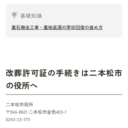
tips_and_updates
基礎知識
墓石撤去工事・墓地返還の原状回復の進め方
改葬許可証の手続きは二本松市
の役所へ
二本松市役所
〒964-8601 二本松市金色403-1
0243-23-1111