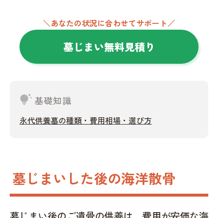
＼あなたの状況に合わせてサポート／
墓じまい無料見積り
tips_and_updates
基礎知識
永代供養墓の種類・費用相場・選び方
墓じまいした後の海洋散骨
墓じまい後のご遺骨の供養は、費用が安価な海