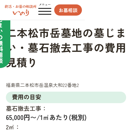
合わせてサポート／
メニュー
お墓相談
墓
じ
ま
二本松市岳墓地の墓じま
い
の
無
い・墓石撤去工事の費用
料
相
見積り
談
福島県二本松市岳温泉大和22番地2
費用の目安
墓石撤去工事：
65,000円〜/1㎡あたり(税別)
2㎡：