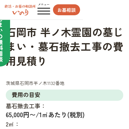
合わせてサポート／
メニュー
お墓相談
墓
じ
ま
石岡市 半ノ木霊園の墓じ
い
の
無
まい・墓石撤去工事の費
料
相
用見積り
談
茨城県石岡市半ノ木1132番地
費用の目安
墓石撤去工事：
65,000円〜/1㎡あたり(税別)
2㎡：