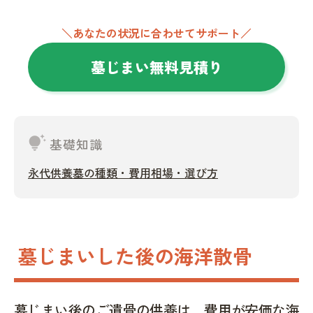
＼あなたの状況に合わせてサポート／
墓じまい無料見積り
tips_and_updates
基礎知識
永代供養墓の種類・費用相場・選び方
墓じまいした後の海洋散骨
墓じまい後のご遺骨の供養は、費用が安価な海