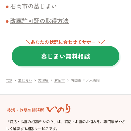
石岡市の墓じまい
改葬許可証の取得方法
＼あなたの状況に合わせてサポート／
墓じまい無料相談
TOP
墓じまい
茨城県
石岡市
石岡市 半ノ木霊園
chevron_right
chevron_right
chevron_right
chevron_right
「終活・お墓の相談所 いのり」は、終活・お墓のお悩みを、専門家がやさ
しく解決する相談サービスです。