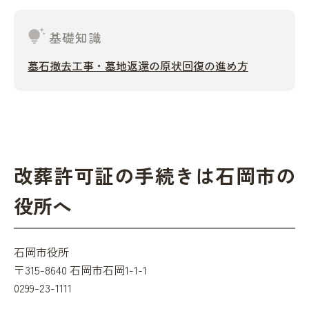
tips_and_updates
基礎知識
墓石撤去工事・墓地返還の原状回復の進め方
改葬許可証の手続きは石岡市の
役所へ
石岡市役所
〒315-8640 石岡市石岡1-1-1
0299-23-1111