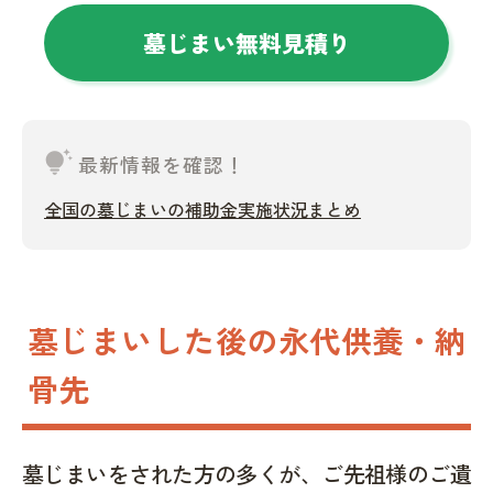
墓じまい無料見積り
tips_and_updates
最新情報を確認！
全国の墓じまいの補助金実施状況まとめ
墓じまいした後の永代供養・納
骨先
墓じまいをされた方の多くが、ご先祖様のご遺