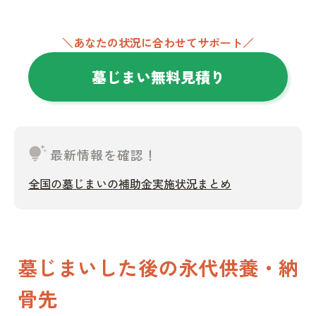
＼あなたの状況に合わせてサポート／
墓じまい無料見積り
tips_and_updates
最新情報を確認！
全国の墓じまいの補助金実施状況まとめ
墓じまいした後の永代供養・納
骨先