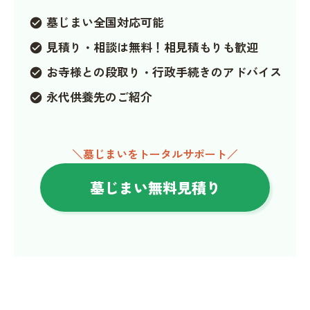
墓じまい全国対応可能
check_circle
見積り・相談は無料！相見積もりも歓迎
check_circle
お寺様との段取り・行政手続きのアドバイス
check_circle
永代供養先のご紹介
check_circle
＼墓じまいをトータルサポート／
墓じまい無料見積り