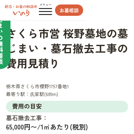
合わせてサポート／
メニュー
お墓相談
墓
じ
ま
さくら市営 桜野墓地の墓
い
の
無
じまい・墓石撤去工事の
料
相
費用見積り
談
栃木県さくら市櫻野1757番地1
最寄り駅：
氏家駅(689m)
費用の目安
墓石撤去工事：
65,000円〜/1㎡あたり(税別)