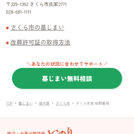
〒329-1392 さくら市氏家2771
028-681-1111
さくら市の墓じまい
改葬許可証の取得方法
＼あなたの状況に合わせてサポート／
墓じまい無料相談
TOP
墓じまい
栃木県
さくら市
さくら市営 桜野墓地
chevron_right
chevron_right
chevron_right
chevron_right