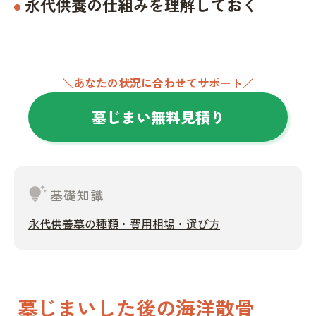
永代供養の仕組みを理解しておく
＼あなたの状況に合わせてサポート／
墓じまい無料見積り
tips_and_updates
基礎知識
永代供養墓の種類・費用相場・選び方
墓じまいした後の海洋散骨