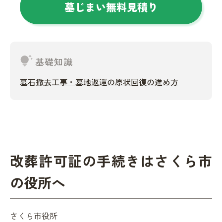
墓じまい無料見積り
tips_and_updates
基礎知識
墓石撤去工事・墓地返還の原状回復の進め方
改葬許可証の手続きはさくら市
の役所へ
さくら市役所