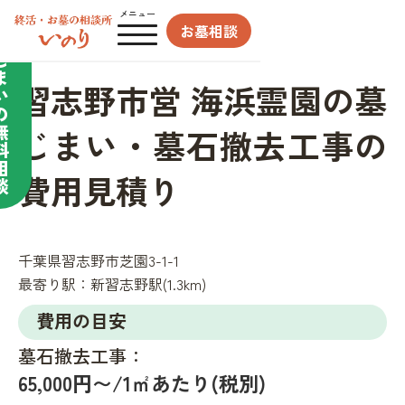
合わせてサポート／
メニュー
お墓相談
墓
じ
ま
習志野市営 海浜霊園の墓
い
の
無
じまい・墓石撤去工事の
料
相
費用見積り
談
千葉県習志野市芝園3-1-1
最寄り駅：
新習志野駅(1.3km)
費用の目安
墓石撤去工事：
65,000円〜/1㎡あたり(税別)