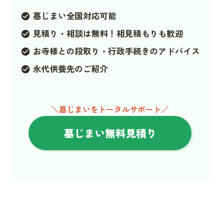
墓じまい全国対応可能
check_circle
見積り・相談は無料！相見積もりも歓迎
check_circle
お寺様との段取り・行政手続きのアドバイス
check_circle
永代供養先のご紹介
check_circle
＼墓じまいをトータルサポート／
墓じまい無料見積り