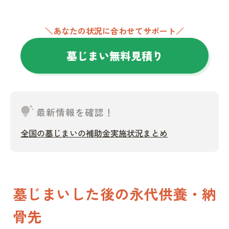
＼あなたの状況に合わせてサポート／
墓じまい無料見積り
tips_and_updates
最新情報を確認！
全国の墓じまいの補助金実施状況まとめ
墓じまいした後の永代供養・納
骨先