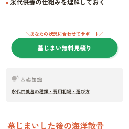
永代供養の仕組みを理解しておく
＼あなたの状況に合わせてサポート／
墓じまい無料見積り
tips_and_updates
基礎知識
永代供養墓の種類・費用相場・選び方
墓じまいした後の海洋散骨