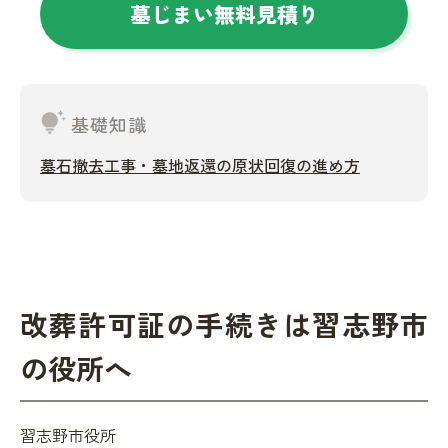
墓じまい無料見積り
tips_and_updates
基礎知識
墓石撤去工事・墓地返還の原状回復の進め方
改葬許可証の手続きは習志野市
の役所へ
習志野市役所