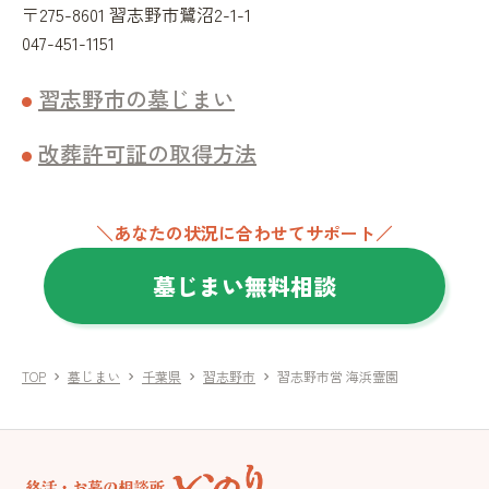
〒275-8601 習志野市鷺沼2-1-1
047-451-1151
習志野市の墓じまい
改葬許可証の取得方法
＼あなたの状況に合わせてサポート／
墓じまい無料相談
TOP
墓じまい
千葉県
習志野市
習志野市営 海浜霊園
chevron_right
chevron_right
chevron_right
chevron_right