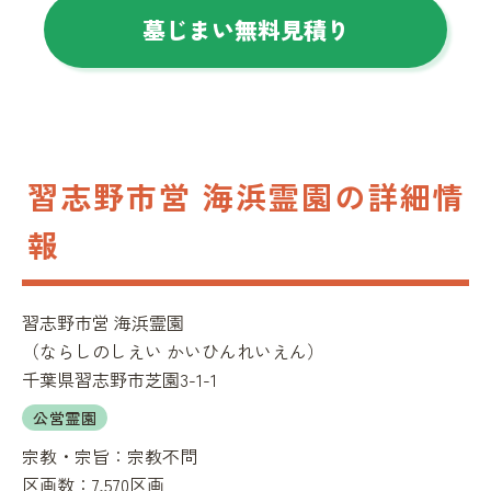
墓じまい無料見積り
習志野市営 海浜霊園の詳細情
報
習志野市営 海浜霊園
（
ならしのしえい かいひんれいえん
）
千葉県習志野市芝園3-1-1
公営霊園
宗教・宗旨：
宗教不問
区画数：
7,570区画