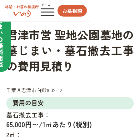
合わせてサポート／
メニュー
お墓相談
墓
じ
ま
君津市営 聖地公園墓地の
い
の
無
墓じまい・墓石撤去工事
料
相
の費用見積り
談
千葉県君津市向郷1632-12
費用の目安
墓石撤去工事：
65,000円〜/1㎡あたり(税別)
2㎡：