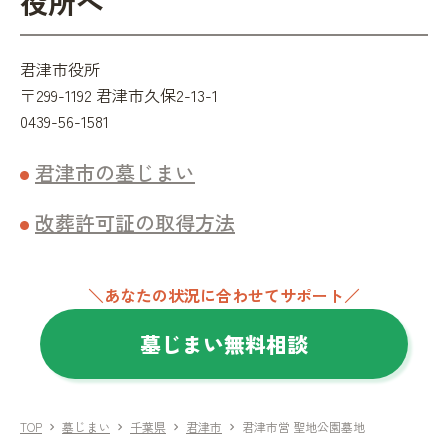
役所へ
君津市役所
〒299-1192 君津市久保2-13-1
0439-56-1581
君津市の墓じまい
改葬許可証の取得方法
＼あなたの状況に合わせてサポート／
墓じまい無料相談
TOP
墓じまい
千葉県
君津市
君津市営 聖地公園墓地
chevron_right
chevron_right
chevron_right
chevron_right