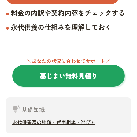
料金の内訳や契約内容をチェックする
永代供養の仕組みを理解しておく
＼あなたの状況に合わせてサポート／
墓じまい無料見積り
tips_and_updates
基礎知識
永代供養墓の種類・費用相場・選び方