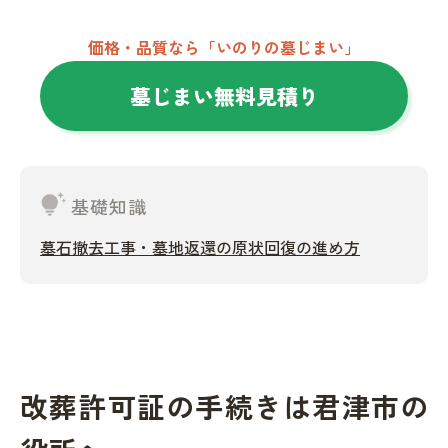
価格・品質なら「いのりの墓じまい」
墓じまい無料見積り
tips_and_updates
基礎知識
墓石撤去工事・墓地返還の原状回復の進め方
改葬許可証の手続きは君津市の