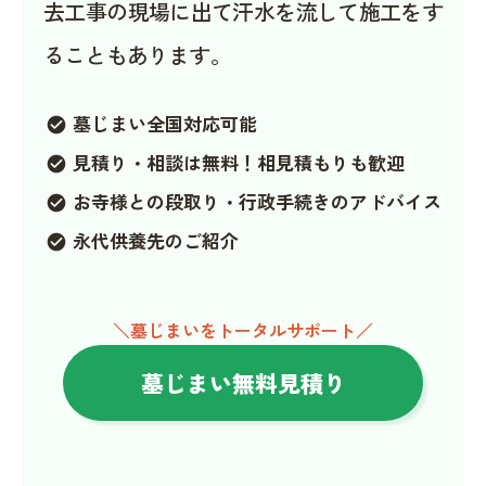
去工事の現場に出て汗水を流して施工をす
ることもあります。
墓じまい全国対応可能
check_circle
見積り・相談は無料！相見積もりも歓迎
check_circle
お寺様との段取り・行政手続きのアドバイス
check_circle
永代供養先のご紹介
check_circle
＼墓じまいをトータルサポート／
墓じまい無料見積り