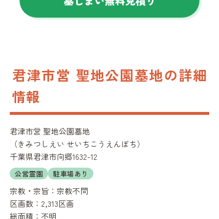
墓じまい無料見積り
君津市営 聖地公園墓地の詳細
情報
君津市営 聖地公園墓地
（
きみつしえい せいちこうえんぼち
）
千葉県君津市向郷1632-12
公営霊園
駐車場あり
宗教・宗旨：
宗教不問
区画数：
2,313区画
総面積：
不明