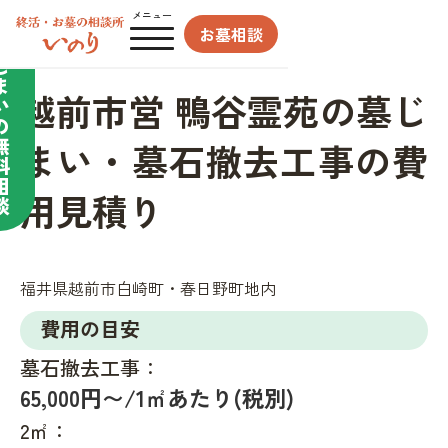
合わせてサポート／
メニュー
お墓相談
墓
じ
ま
越前市営 鴨谷霊苑の墓じ
い
の
無
まい・墓石撤去工事の費
料
相
用見積り
談
福井県越前市白崎町・春日野町地内
費用の目安
墓石撤去工事：
65,000円〜/1㎡あたり(税別)
2㎡：