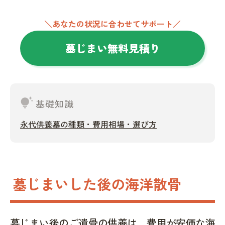
＼あなたの状況に合わせてサポート／
墓じまい無料見積り
tips_and_updates
基礎知識
永代供養墓の種類・費用相場・選び方
墓じまいした後の海洋散骨
墓じまい後のご遺骨の供養は、費用が安価な海