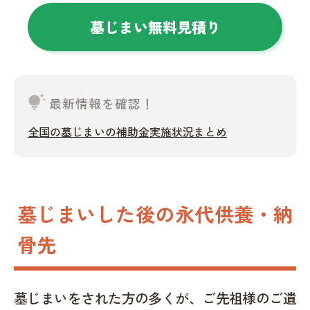
墓じまい無料見積り
tips_and_updates
最新情報を確認！
全国の墓じまいの補助金実施状況まとめ
墓じまいした後の永代供養・納
骨先
墓じまいをされた方の多くが、ご先祖様のご遺