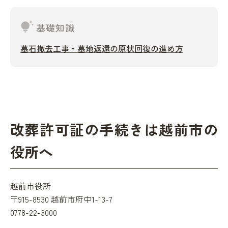
tips_and_updates
基礎知識
墓石撤去工事・墓地返還の原状回復の進め方
改葬許可証の手続きは越前市の
役所へ
越前市役所
〒915-8530 越前市府中1-13-7
0778-22-3000