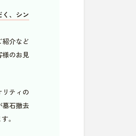
だく、シン
ご紹介など
客様のお見
オリティの
が墓石撤去
ます。