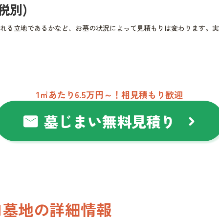
(税別)
れる立地であるかなど、お墓の状況によって見積もりは変わります。実
1㎡あたり6.5万円～！相見積もり歓迎
墓じまい無料見積り
mail
chevron_right
口墓地の詳細情報