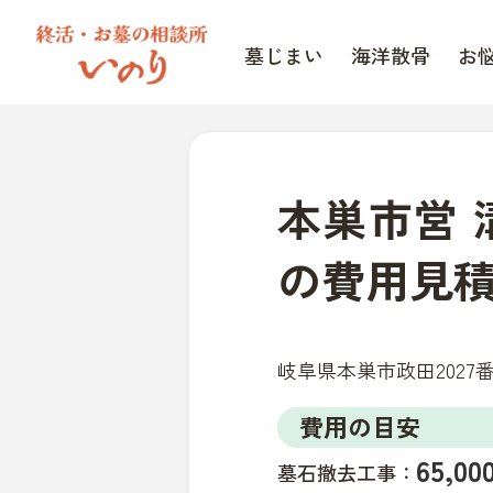
墓じまい
海洋散骨
お
本巣市営
の費用見
岐阜県本巣市政田2027
費用の目安
65,
墓石撤去工事：