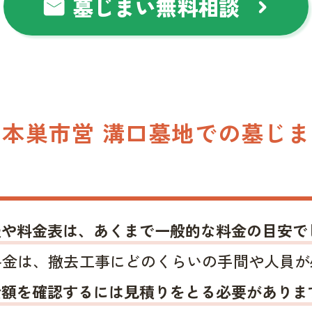
墓じまい無料相談
mail
chevron_right
本巣市営 溝口墓地での墓じ
報や料金表は、あくまで一般的な料金の目安で
料金は、撤去工事にどのくらいの手間や人員が
金額を確認するには見積りをとる必要がありま