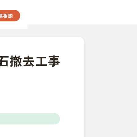
墓相談
石撤去工事