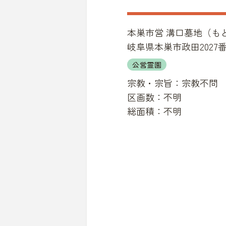
本巣市営 溝口墓地
（
も
岐阜県本巣市政田2027
公営霊園
宗教・宗旨：
宗教不問
区画数：
不明
総面積：
不明