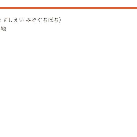
とすしえい みぞぐちぼち
）
番地