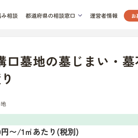
悩み相談
都道府県の相談窓口
運営者情報
お
 溝口墓地の墓じまい・墓
積り
番地
000円〜/1㎡あたり(税別)