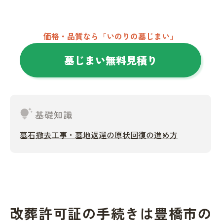
価格・品質なら「いのりの墓じまい」
墓じまい無料見積り
tips_and_updates
基礎知識
墓石撤去工事・墓地返還の原状回復の進め方
改葬許可証の手続きは豊橋市の