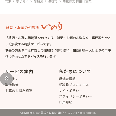
TOP
墓じまい
愛知県
豊橋市
豊橋市営 梅田川霊苑
chevron_right
chevron_right
chevron_right
chevron_right
「終活・お墓の相談所 いのり」は、終活・お墓のお悩みを、専門家がやさ
しく解決する相談サービスです。
供養のお困りごとに対して徹底的に寄り添い、相談者様一人ひとりのご事
情に合わせたアドバイスを行います。
サービス案内
私たちについて
keyboard_double_arrow_up
墓じまい
運営者情報
海洋散骨
相談員プロフィール
お墓のお悩み相談
サイトポリシー
プライバシーポリシー
利用規約
Copyright © 2024 終活・お墓の相談所 いのり All rights reserved.