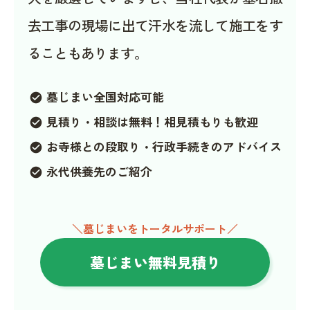
去工事の現場に出て汗水を流して施工をす
ることもあります。
墓じまい全国対応可能
check_circle
見積り・相談は無料！相見積もりも歓迎
check_circle
お寺様との段取り・行政手続きのアドバイス
check_circle
永代供養先のご紹介
check_circle
＼墓じまいをトータルサポート／
墓じまい無料見積り