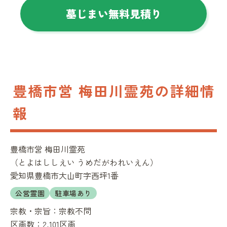
墓じまい無料見積り
豊橋市営 梅田川霊苑の詳細情
報
豊橋市営 梅田川霊苑
（
とよはししえい うめだがわれいえん
）
愛知県豊橋市大山町字西坪1番
公営霊園
駐車場あり
宗教・宗旨：
宗教不問
区画数：
2,101区画