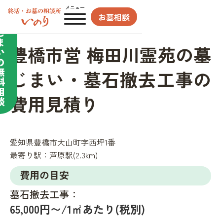
合わせてサポート／
メニュー
お墓相談
墓
じ
ま
豊橋市営 梅田川霊苑の墓
い
の
無
じまい・墓石撤去工事の
料
相
費用見積り
談
愛知県豊橋市大山町字西坪1番
最寄り駅：
芦原駅(2.3km)
費用の目安
墓石撤去工事：
65,000円〜/1㎡あたり(税別)