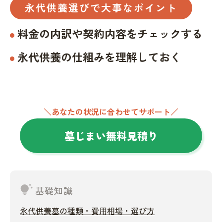
永代供養選びで大事なポイント
料金の内訳や契約内容をチェックする
永代供養の仕組みを理解しておく
＼あなたの状況に合わせてサポート／
墓じまい無料見積り
tips_and_updates
基礎知識
永代供養墓の種類・費用相場・選び方