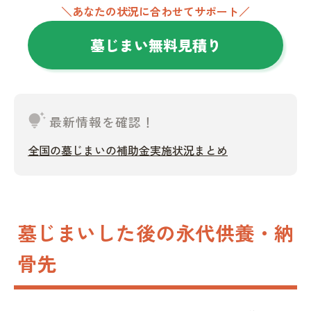
＼あなたの状況に合わせてサポート／
墓じまい無料見積り
tips_and_updates
最新情報を確認！
全国の墓じまいの補助金実施状況まとめ
墓じまいした後の永代供養・納
骨先