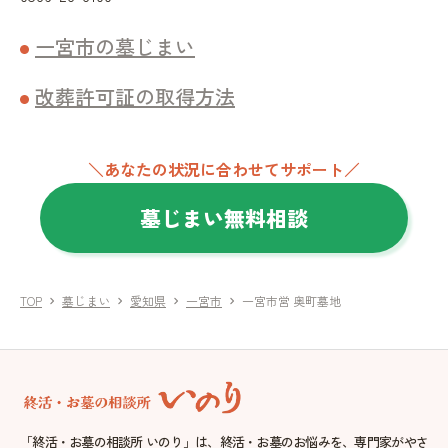
一宮市の墓じまい
改葬許可証の取得方法
＼あなたの状況に合わせてサポート／
墓じまい無料相談
TOP
墓じまい
愛知県
一宮市
一宮市営 奥町墓地
chevron_right
chevron_right
chevron_right
chevron_right
「終活・お墓の相談所 いのり」は、終活・お墓のお悩みを、専門家がやさ