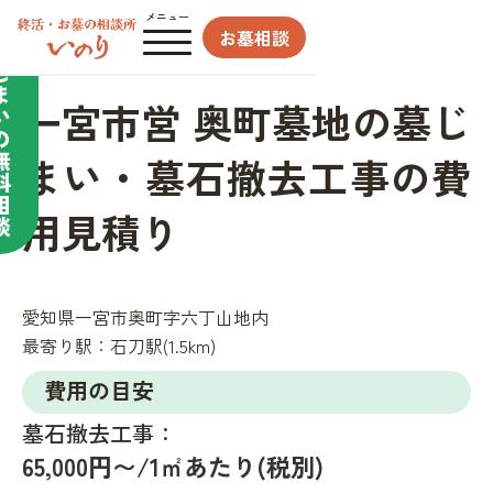
合わせてサポート／
メニュー
お墓相談
墓
じ
ま
一宮市営 奥町墓地の墓じ
い
の
無
まい・墓石撤去工事の費
料
相
用見積り
談
愛知県一宮市奥町字六丁山地内
最寄り駅：
石刀駅(1.5km)
費用の目安
墓石撤去工事：
65,000円〜/1㎡あたり(税別)