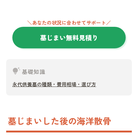
＼あなたの状況に合わせてサポート／
墓じまい無料見積り
tips_and_updates
基礎知識
永代供養墓の種類・費用相場・選び方
墓じまいした後の海洋散骨