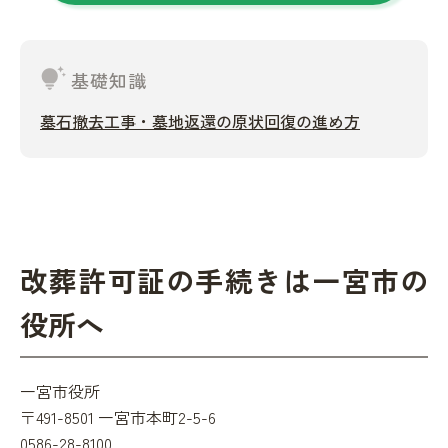
tips_and_updates
基礎知識
墓石撤去工事・墓地返還の原状回復の進め方
改葬許可証の手続きは一宮市の
役所へ
一宮市役所
〒491-8501 一宮市本町2-5-6
0586-28-8100