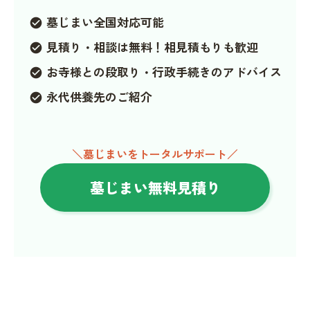
墓じまい全国対応可能
check_circle
見積り・相談は無料！相見積もりも歓迎
check_circle
お寺様との段取り・行政手続きのアドバイス
check_circle
永代供養先のご紹介
check_circle
＼墓じまいをトータルサポート／
墓じまい無料見積り