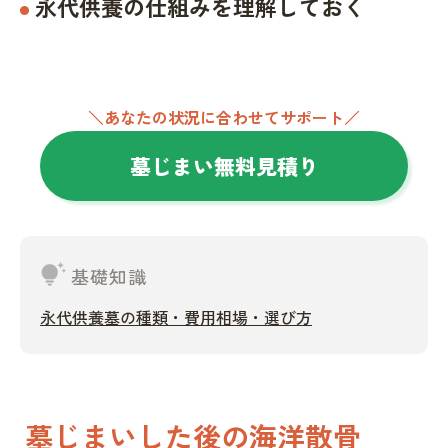
永代供養の仕組みを理解しておく
＼あなたの状況に合わせてサポート／
墓じまい無料見積り
tips_and_updates
基礎知識
永代供養墓の種類・費用相場・選び方
墓じまいした後の海洋散骨