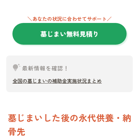
＼あなたの状況に合わせてサポート／
墓じまい無料見積り
tips_and_updates
最新情報を確認！
全国の墓じまいの補助金実施状況まとめ
墓じまいした後の永代供養・納
骨先