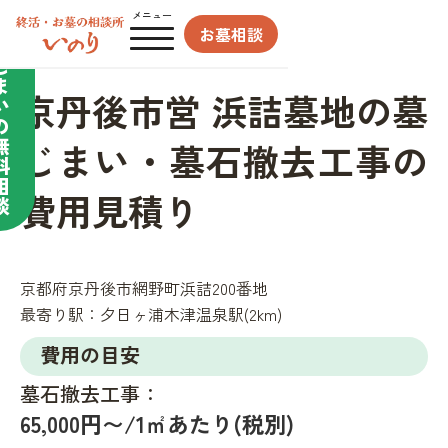
合わせてサポート／
メニュー
お墓相談
墓
じ
ま
京丹後市営 浜詰墓地の墓
い
の
無
じまい・墓石撤去工事の
料
相
費用見積り
談
京都府京丹後市網野町浜詰200番地
最寄り駅：
夕日ヶ浦木津温泉駅(2km)
費用の目安
墓石撤去工事：
65,000円〜/1㎡あたり(税別)