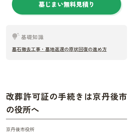
墓じまい無料見積り
tips_and_updates
基礎知識
墓石撤去工事・墓地返還の原状回復の進め方
改葬許可証の手続きは京丹後市
の役所へ
京丹後市役所