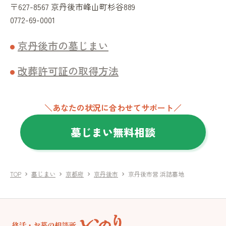
〒627-8567 京丹後市峰山町杉谷889
0772-69-0001
京丹後市の墓じまい
改葬許可証の取得方法
＼あなたの状況に合わせてサポート／
墓じまい無料相談
TOP
墓じまい
京都府
京丹後市
京丹後市営 浜詰墓地
chevron_right
chevron_right
chevron_right
chevron_right