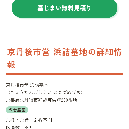
墓じまい無料見積り
京丹後市営 浜詰墓地の詳細情
報
京丹後市営 浜詰墓地
（
きょうたんごしえい はまづめぼち
）
京都府京丹後市網野町浜詰200番地
公営霊園
宗教・宗旨：
宗教不問
区画数：
不明