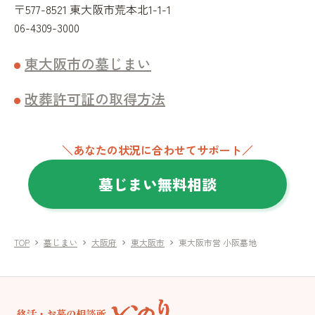
〒577-8521 東大阪市荒本北1-1-1
06-4309-3000
東大阪市の墓じまい
改葬許可証の取得方法
＼あなたの状況に合わせてサポート／
墓じまい無料相談
TOP
墓じまい
大阪府
東大阪市
東大阪市営 小阪墓地
chevron_right
chevron_right
chevron_right
chevron_right