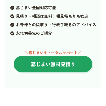
墓じまい全国対応可能
check_circle
見積り・相談は無料！相見積もりも歓迎
check_circle
お寺様との段取り・行政手続きのアドバイス
check_circle
永代供養先のご紹介
check_circle
＼墓じまいをトータルサポート／
墓じまい無料見積り