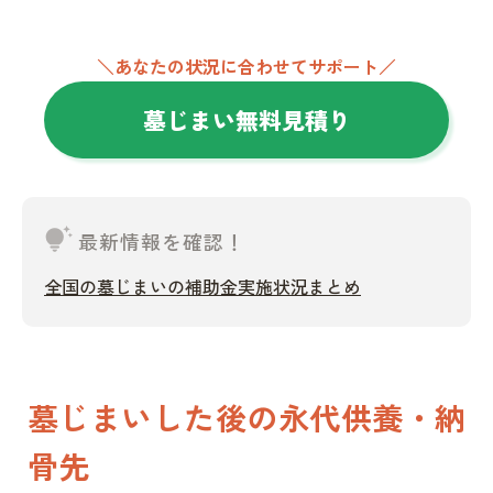
＼あなたの状況に合わせてサポート／
墓じまい無料見積り
tips_and_updates
最新情報を確認！
全国の墓じまいの補助金実施状況まとめ
墓じまいした後の永代供養・納
骨先