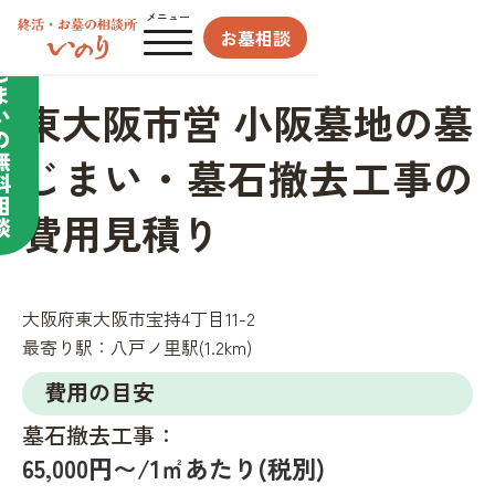
合わせてサポート／
メニュー
お墓相談
墓
じ
ま
東大阪市営 小阪墓地の墓
い
の
無
じまい・墓石撤去工事の
料
相
費用見積り
談
大阪府東大阪市宝持4丁目11-2
最寄り駅：
八戸ノ里駅(1.2km)
費用の目安
墓石撤去工事：
65,000円〜/1㎡あたり(税別)