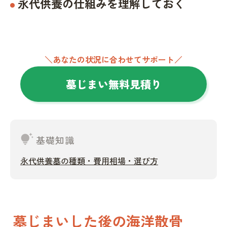
永代供養の仕組みを理解しておく
＼あなたの状況に合わせてサポート／
墓じまい無料見積り
tips_and_updates
基礎知識
永代供養墓の種類・費用相場・選び方
墓じまいした後の海洋散骨