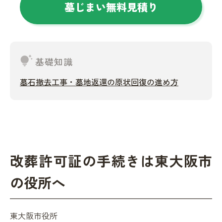
墓じまい無料見積り
tips_and_updates
基礎知識
墓石撤去工事・墓地返還の原状回復の進め方
改葬許可証の手続きは東大阪市
の役所へ
東大阪市役所