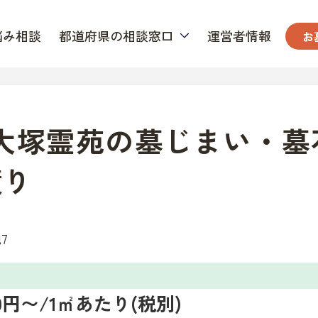
悩み相談
都道府県の相談窓口
運営者情報
お
 大塚霊苑の墓じまい・墓
積り
7
000円〜/1㎡あたり(税別)