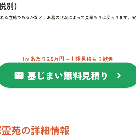
(税別)
れる立地であるかなど、お墓の状況によって見積もりは変わります。実
1㎡あたり6.5万円～！相見積もり歓迎
墓じまい無料見積り
mail
chevron_right
塚霊苑の詳細情報