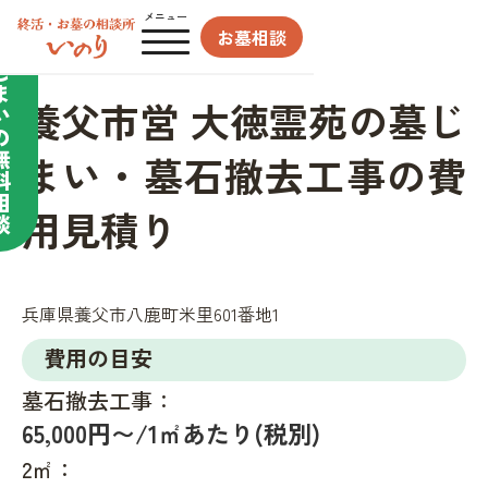
合わせてサポート／
メニュー
お墓相談
墓
じ
ま
養父市営 大徳霊苑の墓じ
い
の
無
まい・墓石撤去工事の費
料
相
用見積り
談
兵庫県養父市八鹿町米里601番地1
費用の目安
墓石撤去工事：
65,000円〜/1㎡あたり(税別)
2㎡：