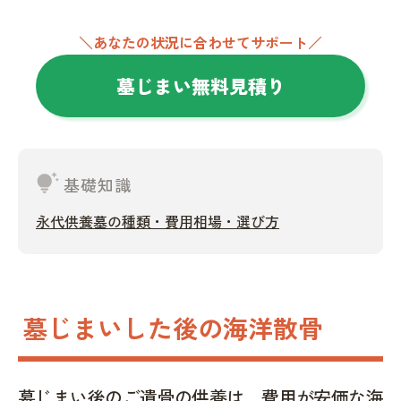
＼あなたの状況に合わせてサポート／
墓じまい無料見積り
tips_and_updates
基礎知識
永代供養墓の種類・費用相場・選び方
墓じまいした後の海洋散骨
墓じまい後のご遺骨の供養は、費用が安価な海