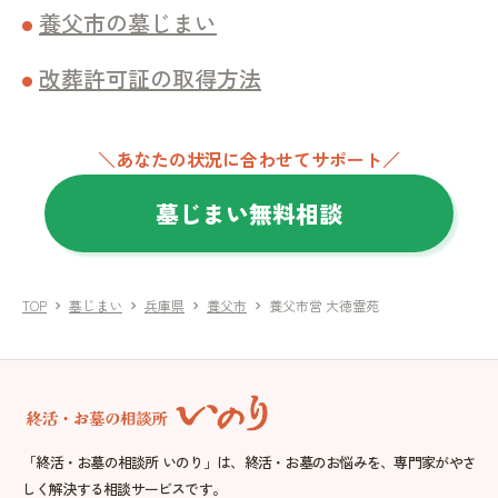
養父市の墓じまい
改葬許可証の取得方法
＼あなたの状況に合わせてサポート／
墓じまい無料相談
TOP
墓じまい
兵庫県
養父市
養父市営 大徳霊苑
chevron_right
chevron_right
chevron_right
chevron_right
「終活・お墓の相談所 いのり」は、終活・お墓のお悩みを、専門家がやさ
しく解決する相談サービスです。