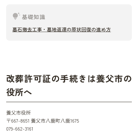
tips_and_updates
基礎知識
墓石撤去工事・墓地返還の原状回復の進め方
改葬許可証の手続きは養父市の
役所へ
養父市役所
〒667-8651 養父市八鹿町八鹿1675
079-662-3161