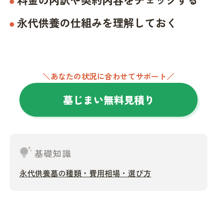
永代供養の仕組みを理解しておく
＼あなたの状況に合わせてサポート／
墓じまい無料見積り
tips_and_updates
基礎知識
永代供養墓の種類・費用相場・選び方