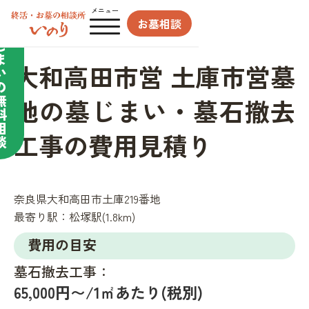
合わせてサポート／
メニュー
お墓相談
墓
じ
ま
大和高田市営 土庫市営墓
い
の
無
地の墓じまい・墓石撤去
料
相
工事の費用見積り
談
奈良県大和高田市土庫219番地
最寄り駅：
松塚駅(1.8km)
費用の目安
墓石撤去工事：
65,000円〜/1㎡あたり(税別)