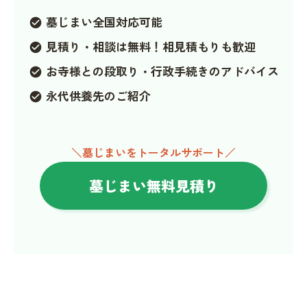
墓じまい全国対応可能
check_circle
見積り・相談は無料！相見積もりも歓迎
check_circle
お寺様との段取り・行政手続きのアドバイス
check_circle
永代供養先のご紹介
check_circle
＼墓じまいをトータルサポート／
墓じまい無料見積り