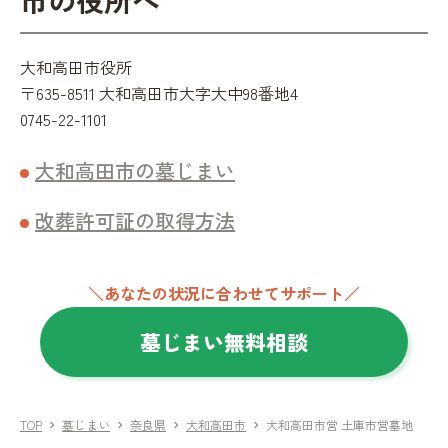
大和高田市役所
〒635-8511 大和高田市大字大中98番地4
0745-22-1101
大和高田市の墓じまい
改葬許可証の取得方法
＼あなたの状況に合わせてサポート／
墓じまい無料相談
TOP
墓じまい
奈良県
大和高田市
大和高田市営 土庫市営墓地
chevron_right
chevron_right
chevron_right
chevron_right