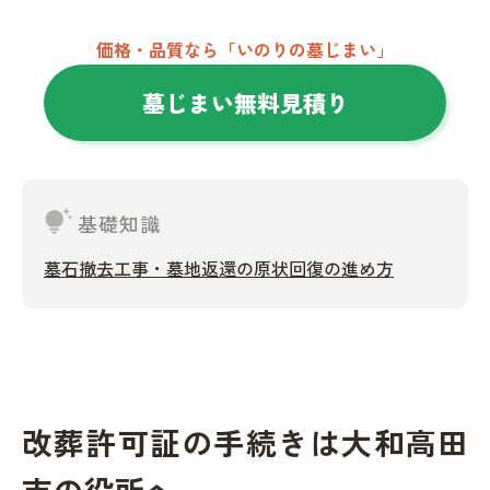
価格・品質なら「いのりの墓じまい」
墓じまい無料見積り
tips_and_updates
基礎知識
墓石撤去工事・墓地返還の原状回復の進め方
改葬許可証の手続きは大和高田
市の役所へ