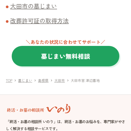
大田市の墓じまい
改葬許可証の取得方法
＼あなたの状況に合わせてサポート／
墓じまい無料相談
TOP
墓じまい
島根県
大田市
大田市営 津辺墓地
chevron_right
chevron_right
chevron_right
chevron_right
「終活・お墓の相談所 いのり」は、終活・お墓のお悩みを、専門家がやさ
しく解決する相談サービスです。