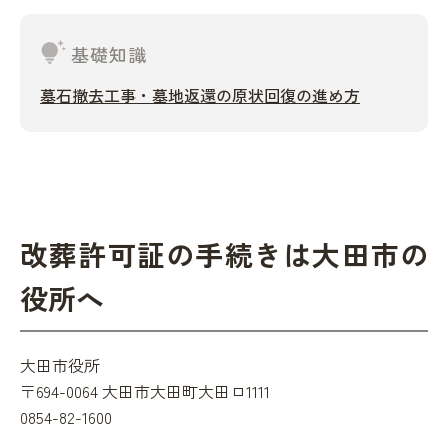
tips_and_updates
基礎知識
墓石撤去工事・墓地返還の原状回復の進め方
改葬許可証の手続きは大田市の
役所へ
大田市役所
〒694-0064 大田市大田町大田ロ1111
0854-82-1600