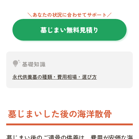
＼あなたの状況に合わせてサポート／
墓じまい無料見積り
tips_and_updates
基礎知識
永代供養墓の種類・費用相場・選び方
墓じまいした後の海洋散骨
墓じまい後のご遺骨の供養は、費用が安価な海