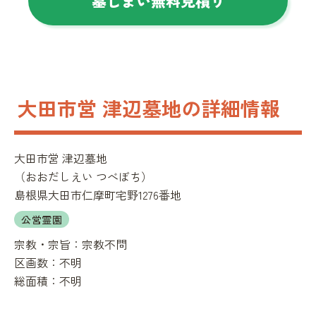
墓じまい無料見積り
大田市営 津辺墓地の詳細情報
大田市営 津辺墓地
（
おおだしえい つべぼち
）
島根県大田市仁摩町宅野1276番地
公営霊園
宗教・宗旨：
宗教不問
区画数：
不明
総面積：
不明