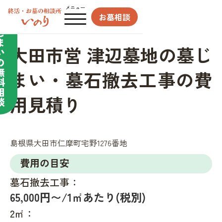
合わせてサポート／
メニュー
お墓相談
墓
じ
ま
大田市営 津辺墓地の墓じ
い
の
無
まい・墓石撤去工事の費
料
相
用見積り
談
島根県大田市仁摩町宅野1276番地
費用の目安
墓石撤去工事：
65,000円〜/1㎡あたり(税別)
2㎡：