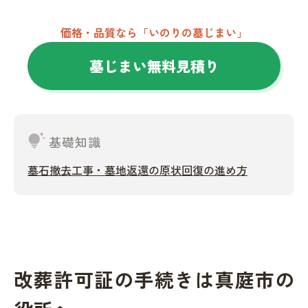
価格・品質なら「いのりの墓じまい」
墓じまい無料見積り
tips_and_updates
基礎知識
墓石撤去工事・墓地返還の原状回復の進め方
改葬許可証の手続きは真庭市の