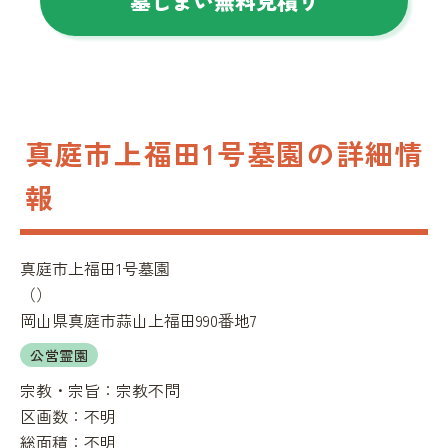
墓じまい無料見積り
真庭市上福田1号墓園の詳細情
報
真庭市上福田1号墓園
（
）
岡山県真庭市蒜山上福田990番地7
公営霊園
宗教・宗旨：
宗教不問
区画数：
不明
総面積：
不明