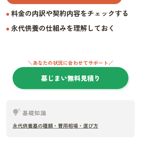
料金の内訳や契約内容をチェックする
永代供養の仕組みを理解しておく
＼あなたの状況に合わせてサポート／
墓じまい無料見積り
tips_and_updates
基礎知識
永代供養墓の種類・費用相場・選び方