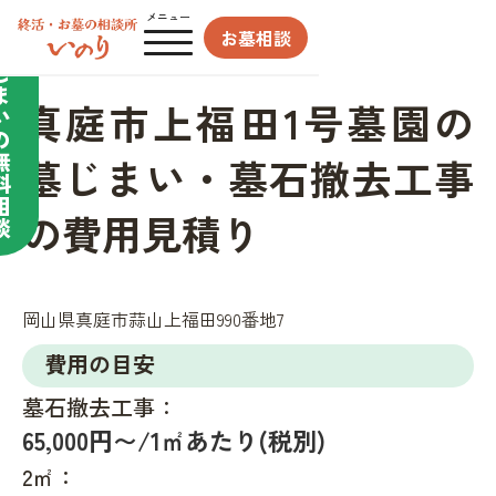
合わせてサポート／
メニュー
お墓相談
墓
じ
ま
真庭市上福田1号墓園の
い
の
無
墓じまい・墓石撤去工事
料
相
の費用見積り
談
岡山県真庭市蒜山上福田990番地7
費用の目安
墓石撤去工事：
65,000円〜/1㎡あたり(税別)
2㎡：