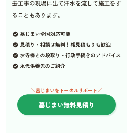
去工事の現場に出て汗水を流して施工をす
ることもあります。
墓じまい全国対応可能
check_circle
見積り・相談は無料！相見積もりも歓迎
check_circle
お寺様との段取り・行政手続きのアドバイス
check_circle
永代供養先のご紹介
check_circle
＼墓じまいをトータルサポート／
墓じまい無料見積り