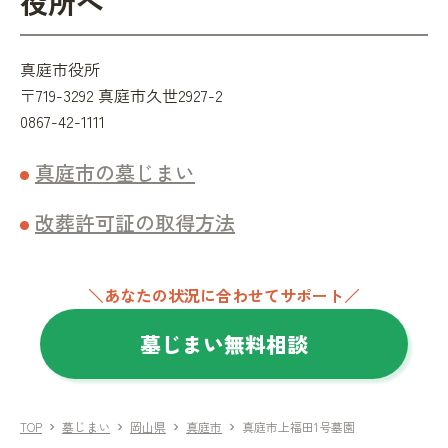
役所へ
真庭市役所
〒719-3292 真庭市久世2927-2
0867-42-1111
真庭市の墓じまい
改葬許可証の取得方法
＼あなたの状況に合わせてサポート／
墓じまい無料相談
TOP
墓じまい
岡山県
真庭市
真庭市上福田1号墓園
chevron_right
chevron_right
chevron_right
chevron_right