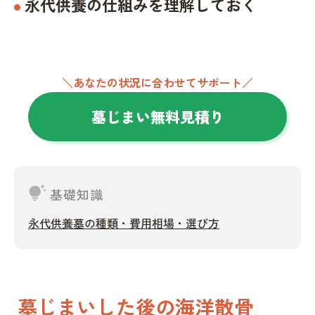
永代供養の仕組みを理解しておく
＼あなたの状況に合わせてサポート／
墓じまい無料見積り
tips_and_updates
基礎知識
永代供養墓の種類・費用相場・選び方
墓じまいした後の海洋散骨