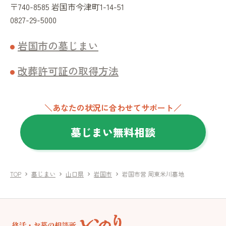
〒740-8585 岩国市今津町1-14-51
0827-29-5000
岩国市の墓じまい
改葬許可証の取得方法
＼あなたの状況に合わせてサポート／
墓じまい無料相談
TOP
墓じまい
山口県
岩国市
岩国市営 周東米川墓地
chevron_right
chevron_right
chevron_right
chevron_right