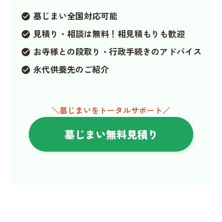
墓じまい全国対応可能
check_circle
見積り・相談は無料！相見積もりも歓迎
check_circle
お寺様との段取り・行政手続きのアドバイス
check_circle
永代供養先のご紹介
check_circle
＼墓じまいをトータルサポート／
墓じまい無料見積り