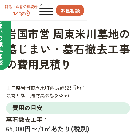
合わせてサポート／
メニュー
お墓相談
墓
じ
ま
岩国市営 周東米川墓地の
い
の
無
墓じまい・墓石撤去工事
料
相
の費用見積り
談
山口県岩国市周東町西長野323番地１
最寄り駅：
周防高森駅(858m)
費用の目安
墓石撤去工事：
65,000円〜/1㎡あたり(税別)