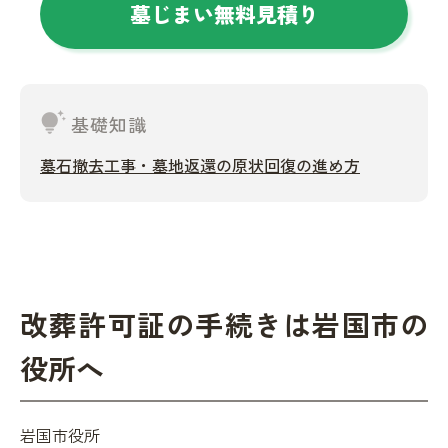
墓じまい無料見積り
tips_and_updates
基礎知識
墓石撤去工事・墓地返還の原状回復の進め方
改葬許可証の手続きは岩国市の
役所へ
岩国市役所