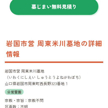
墓じまい無料見積り
岩国市営 周東米川墓地の詳細
情報
岩国市営 周東米川墓地
（
いわくにしえい しゅうとうよねがわぼち
）
山口県岩国市周東町西長野323番地１
公営霊園
宗教・宗旨：
宗教不問
区画数：
不明