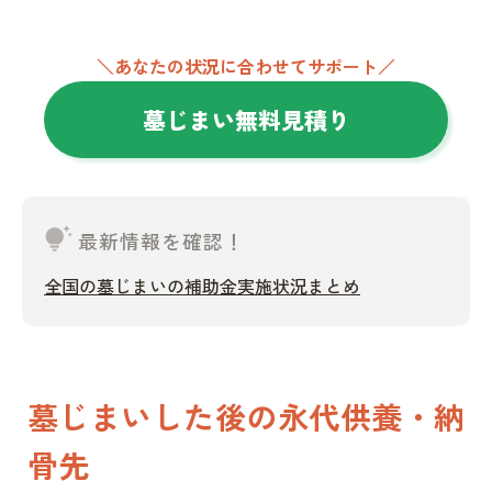
＼あなたの状況に合わせてサポート／
墓じまい無料見積り
tips_and_updates
最新情報を確認！
全国の墓じまいの補助金実施状況まとめ
墓じまいした後の永代供養・納
骨先