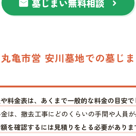
墓じまい無料相談
mail
chevron_right
丸亀市営 安川墓地での墓じ
報や料金表は、あくまで一般的な料金の目安で
料金は、撤去工事にどのくらいの手間や人員が
金額を確認するには見積りをとる必要がありま