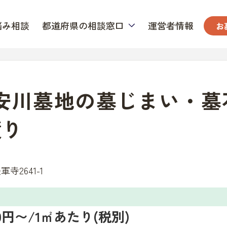
悩み相談
都道府県の相談窓口
運営者情報
お
 安川墓地の墓じまい・墓
積り
2641-1
000円〜/1㎡あたり(税別)