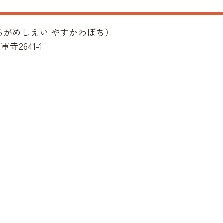
るがめしえい やすかわぼち
）
2641-1