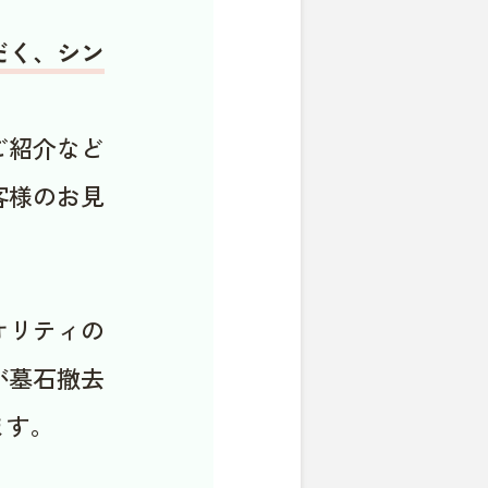
だく、シン
ご紹介など
客様のお見
オリティの
が墓石撤去
ます。