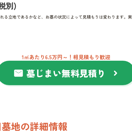
(税別)
れる立地であるかなど、お墓の状況によって見積もりは変わります。実
1㎡あたり6.5万円～！相見積もり歓迎
墓じまい無料見積り
mail
chevron_right
川墓地の詳細情報