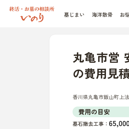
墓じまい
海洋散骨
お
丸亀市営
の費用見
香川県丸亀市飯山町上法軍寺
費用の目安
65,
墓石撤去工事：