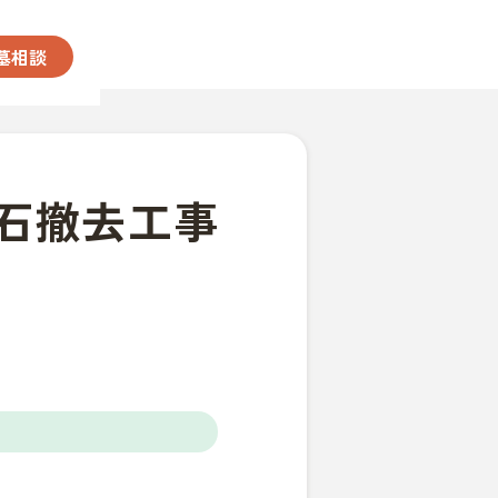
墓相談
石撤去工事