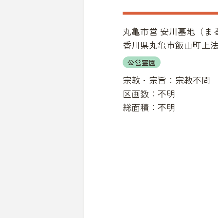
丸亀市営 安川墓地
（
ま
香川県丸亀市飯山町上法軍寺
公営霊園
宗教・宗旨：
宗教不問
区画数：
不明
総面積：
不明