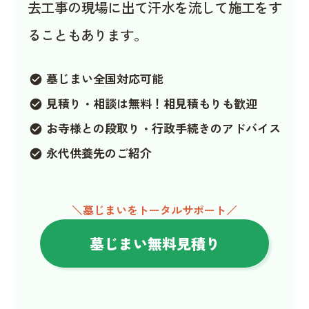
去工事の現場に出て汗水を流して施工をす
ることもあります。
墓じまい全国対応可能
check_circle
見積り・相談は無料！相見積もりも歓迎
check_circle
お寺様との段取り・行政手続きのアドバイス
check_circle
永代供養先のご紹介
check_circle
＼墓じまいをトータルサポート／
墓じまい無料見積り