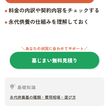
料金の内訳や契約内容をチェックする
永代供養の仕組みを理解しておく
＼あなたの状況に合わせてサポート／
墓じまい無料見積り
tips_and_updates
基礎知識
永代供養墓の種類・費用相場・選び方