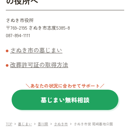
の役所へ
さぬき市役所
〒769-2195 さぬき市志度5385-8
087-894-1111
さぬき市の墓じまい
改葬許可証の取得方法
＼あなたの状況に合わせてサポート／
墓じまい無料相談
TOP
墓じまい
香川県
さぬき市
さぬき市営 尾崎墓地公園
chevron_right
chevron_right
chevron_right
chevron_right