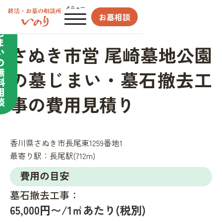
合わせてサポート／
メニュー
お墓相談
墓
じ
ま
さぬき市営 尾崎墓地公園
い
の
無
の墓じまい・墓石撤去工
料
相
事の費用見積り
談
香川県さぬき市長尾東1259番地1
最寄り駅：
長尾駅(712m)
費用の目安
墓石撤去工事：
65,000円〜/1㎡あたり(税別)