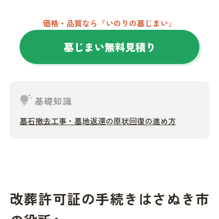
価格・品質なら「いのりの墓じまい」
墓じまい無料見積り
tips_and_updates
基礎知識
墓石撤去工事・墓地返還の原状回復の進め方
改葬許可証の手続きはさぬき市