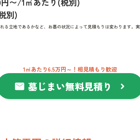
000円〜/1㎡あたり(税別)
(税別)
れる立地であるかなど、お墓の状況によって見積もりは変わります。実
1㎡あたり6.5万円～！相見積もり歓迎
墓じまい無料見積り
mail
chevron_right