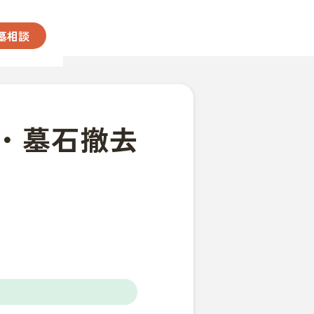
墓相談
・墓石撤去