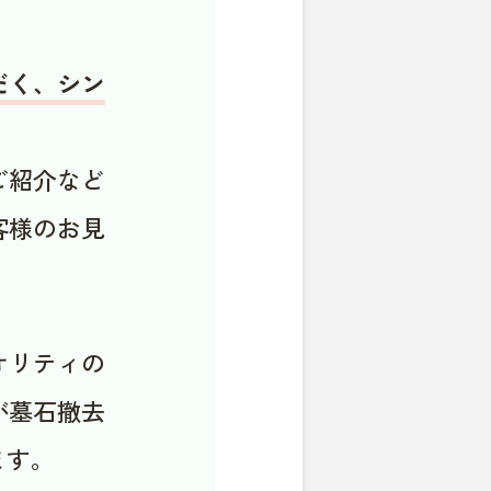
だく、シン
ご紹介など
客様のお見
オリティの
が墓石撤去
ます。