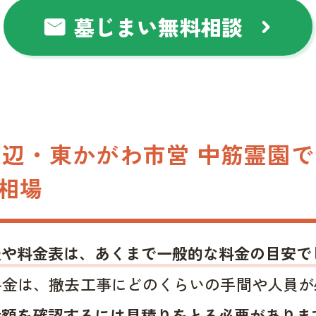
墓じまい無料相談
mail
chevron_right
辺・東かがわ市営 中筋霊園
相場
報や料金表は、あくまで一般的な料金の目安で
料金は、撤去工事にどのくらいの手間や人員が
金額を確認するには見積りをとる必要がありま