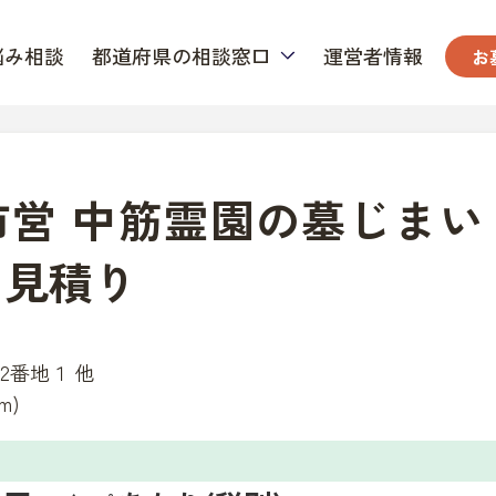
悩み相談
都道府県の相談窓口
運営者情報
お
市営 中筋霊園の墓じまい
用見積り
2番地１ 他
m)