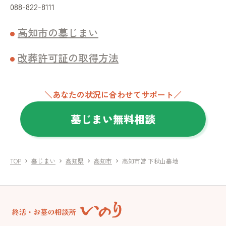
088-822-8111
高知市の墓じまい
改葬許可証の取得方法
＼あなたの状況に合わせてサポート／
墓じまい無料相談
TOP
墓じまい
高知県
高知市
高知市営 下秋山墓地
chevron_right
chevron_right
chevron_right
chevron_right