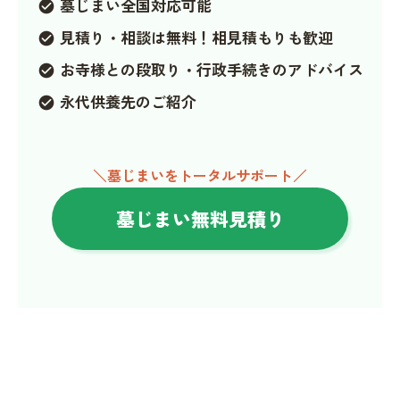
墓じまい全国対応可能
check_circle
見積り・相談は無料！相見積もりも歓迎
check_circle
お寺様との段取り・行政手続きのアドバイス
check_circle
永代供養先のご紹介
check_circle
＼墓じまいをトータルサポート／
墓じまい無料見積り