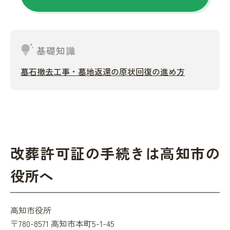
tips_and_updates
基礎知識
墓石撤去工事・墓地返還の原状回復の進め方
改葬許可証の手続きは高知市の
役所へ
高知市役所
〒780-8571 高知市本町5-1-45