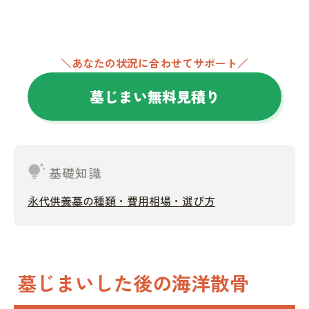
＼あなたの状況に合わせてサポート／
墓じまい無料見積り
tips_and_updates
基礎知識
永代供養墓の種類・費用相場・選び方
墓じまいした後の海洋散骨