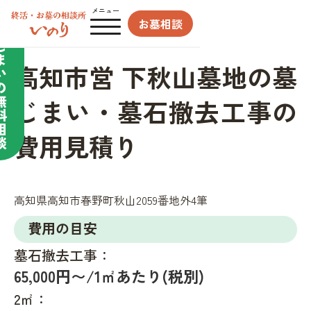
合わせてサポート／
メニュー
お墓相談
墓
じ
ま
高知市営 下秋山墓地の墓
い
の
無
じまい・墓石撤去工事の
料
相
費用見積り
談
高知県高知市春野町秋山2059番地外4筆
費用の目安
墓石撤去工事：
65,000円〜/1㎡あたり(税別)
2㎡：