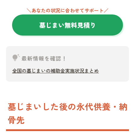
＼あなたの状況に合わせてサポート／
墓じまい無料見積り
tips_and_updates
最新情報を確認！
全国の墓じまいの補助金実施状況まとめ
墓じまいした後の永代供養・納
骨先