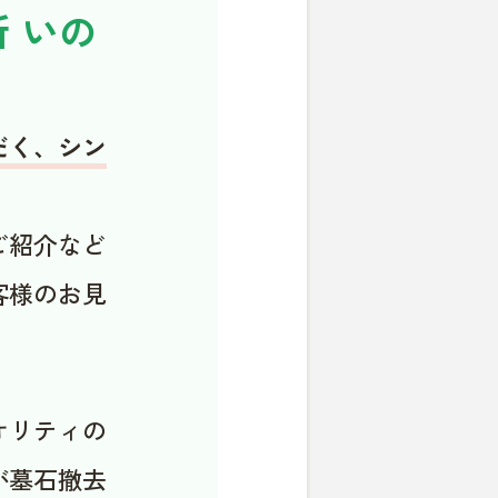
 いの
だく、シン
ご紹介など
客様のお見
オリティの
が墓石撤去