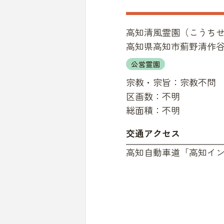
高知清風霊園
（
こうち
高知県高知市薊野清作谷山7
公営霊園
宗教・宗旨：
宗教不問
区画数：
不明
総面積：
不明
交通アクセス
高知自動車道「高知イン