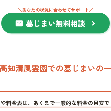
＼あなたの状況に合わせてサポート／
墓じまい無料相談
mail
chevron_right
高知清風霊園での墓じまいの
報や料金表は、あくまで一般的な料金の目安で