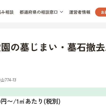
悩み相談
都道府県の相談窓口
運営者情報
お
霊園の墓じまい・墓石撤去
74-13
000円〜/1㎡あたり(税別)